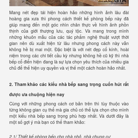
Mang nét đẹp tái hiện hoàn hảo những hình ảnh lâu đài
hoàng gia xưa thì phong cách thiết kế phòng bếp này đã
giúp mang đến một góc nhìn chân thực về hình ảnh phồn
thịnh của giới thượng lưu, quý tộc. Và mang trong mình
những khuôn mẫu của các tác phẩm nghệ thuật vượt thời
gian nên dù xuất hiện từ lâu nhưng phong cách này vẫn
không hề bị mai một. Đặc biệt là với nét đẹp cổ kính, hoài
niệm trong các chi tiết cầu kỳ nhưng không hề cũ kỹ thì nhà
bếp cổ điển hiện đang là sự lựa chọn yêu thích của nhiều gia
chủ để thể hiện uy quyền và vị thế một cách hoàn hảo nhất.
2. Tham khảo các kiểu nhà bếp sang trọng cuốn hút rất
được ưa chuộng hiện nay
Cùng với những phong cách cơ bản trên thì tùy thuộc vào
từng không gian cụ thể mà gia chủ có thể lựa chọn cho mình
một kiểu nhà bếp sang trọng phù hợp nhất. Và dưới đây là
một số gợi ý mà bạn có thể tham khảo:
2.1/ Thiết kế phòng bếp cho nhà nhỏ, nhà chung cư