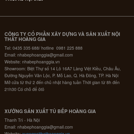
CÔNG TY CỔ PHẦN XÂY DỰNG VÀ SẢN XUẤT NỘI
THẤT HOÀNG GIA
Tel: 0435 335 688/ hotline 0981 225 888
Email: nhabephoanggia@gmail.com
Website: nhabephoanggia.vn
Showroom: Biệt Thự số 14 Lô 16A7 Làng Việt Kiều, Châu Âu,
Đường Nguyễn Văn Lộc, P. Mỗ Lao, Q. Hà Đông, TP. Hà Nội
Mở cửa từ thứ 2 đến chủ nhật hàng tuần Thời gian từ 8h đến
21h30 Có chỗ để ôtô
XƯỞNG SẢN XUẤT TỦ BẾP HOÀNG GIA
Thanh Trì - Hà Nội
Email: nhabephoanggia@gmail.com
Website:
xuongnoithathoanggia.vn