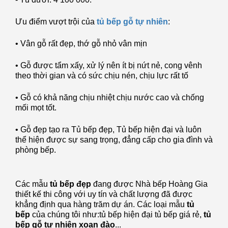
Ưu điểm vượt trội của
tủ bếp gỗ tự nhiên
:
• Vân gỗ rất đẹp, thớ gỗ nhỏ vân mịn
• Gỗ được tẩm xấy, xử lý nên ít bị nứt nẻ, cong vênh
theo thời gian và có sức chịu nén, chịu lực rất tố
• Gỗ có khả năng chịu nhiệt chịu nước cao và chống
mối mọt tốt.
• Gỗ đẹp tạo ra Tủ bếp đẹp, Tủ bếp hiện đại và luôn
thể hiện được sự sang trọng, đẳng cấp cho gia đình và
phòng bếp.
Các mẫu
tủ bếp đẹp
đang được Nhà bếp Hoàng Gia
thiết kế thi công với uy tín và chất lượng đã được
khẳng định qua hàng trăm dự án. Các loại mẫu
tủ
bếp
của chúng tôi như:
tủ bếp hiện đại
tủ bếp giá rẻ
,
tủ
bếp gỗ tự nhiên xoan đào
...