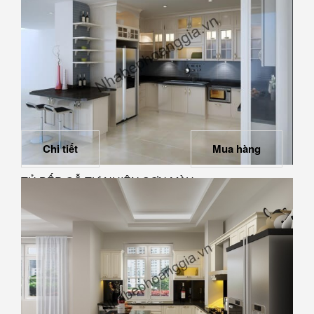
Chi tiết
Mua hàng
TỦ BẾP GỖ TỰ NHIÊN SƠN MÀU 13