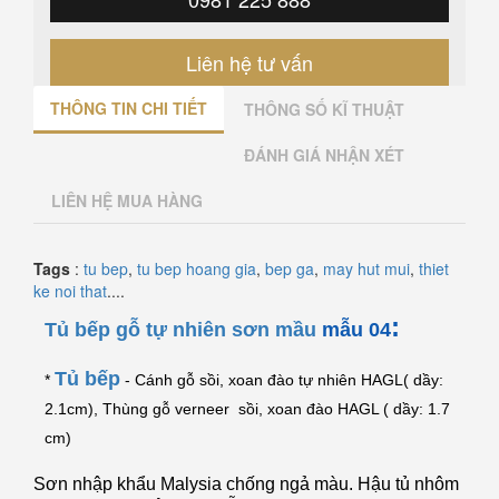
Liên hệ tư vấn
THÔNG TIN CHI TIẾT
THÔNG SỐ KĨ THUẬT
ĐÁNH GIÁ NHẬN XÉT
LIÊN HỆ MUA HÀNG
Tags
:
tu bep
,
tu bep hoang gia
,
bep ga
,
may hut mui
,
thiet
ke noi that
....
:
Tủ bếp gỗ tự nhiên sơn mầu
mẫu 04
Tủ bếp
*
- Cánh gỗ sồi, xoan đào tự nhiên HAGL( dầy:
2.1cm), Thùng gỗ verneer sồi, xoan đào HAGL ( dầy: 1.7
cm)
Sơn nhập khẩu Malysia chống ngả màu. Hậu tủ nhôm