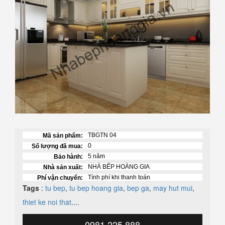
TBGTN 04
Mã sản phẩm:
0
Số lượng đã mua:
5 năm
Bảo hành:
NHÀ BẾP HOÀNG GIA
Nhà sản xuất:
Tính phí khi thanh toán
Phí vận chuyển:
Tags
:
tu bep
,
tu bep hoang gia
,
bep ga
,
may hut mui
,
thiet ke noi that
....
0981 225 888