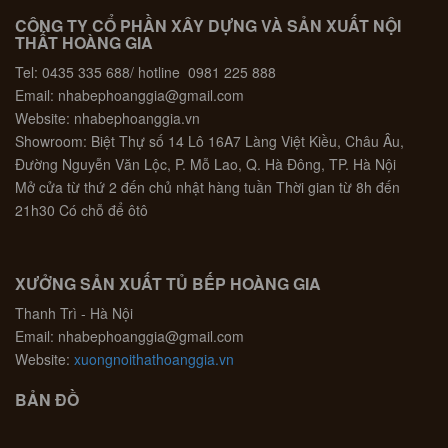
CÔNG TY CỔ PHẦN XÂY DỰNG VÀ SẢN XUẤT NỘI
THẤT HOÀNG GIA
Tel: 0435 335 688/ hotline 0981 225 888
Email: nhabephoanggia@gmail.com
Website: nhabephoanggia.vn
Showroom: Biệt Thự số 14 Lô 16A7 Làng Việt Kiều, Châu Âu,
Đường Nguyễn Văn Lộc, P. Mỗ Lao, Q. Hà Đông, TP. Hà Nội
Mở cửa từ thứ 2 đến chủ nhật hàng tuần Thời gian từ 8h đến
21h30 Có chỗ để ôtô
XƯỞNG SẢN XUẤT TỦ BẾP HOÀNG GIA
Thanh Trì - Hà Nội
Email: nhabephoanggia@gmail.com
Website:
xuongnoithathoanggia.vn
BẢN ĐỒ