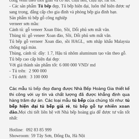
cong vênh theo thời gian và có sức chịu nén, chịu lực rất tốt.
- Các sản phẩm
Tủ bếp
đẹp, Tủ bếp hiện đại, luôn thể hiện được sự
sang trọng, đẳng cấp cho gia đình và phòng bếp gia đình bạn.
Sản phẩm tủ bếp gỗ công nghiệp
verneer sơn mầu:
Cánh tủ: gỗ veneer Xoan Đào, Sồi, Dổi phủ sơn mất vân.
Thùng tủ: gỗ veneer Xoan đào, Sồi, Dổi phủ sơn mất vân.
Tủ bếp gỗ verneer Xoan đào, sồi HAGL, sơn nhập khẩu Malaysia
chống ngả màu.
Thùng, cánh tủ: dầy: 1.7, Hậu tủ nhôm aluminum tạo vân theo gỗ.
Tủ bếp cao cấp hiện đại đẹp:
Với giá thành sản phẩm tốt: 6 000 000 VND/ md
- Tủ trên: 2 900 000
- Tủ dưới: 3 100 000
Các mẫu
tủ bếp đẹp
đang được Nhà Bếp Hoàng Gia thiết kế
thi công với uy tín và chất lượng đã được khẳng định qua
hàng trăm dự án. Các loại mẫu
tủ bếp
của chúng tôi như:
tủ
bếp hiện đại
tủ bếp giá rẻ
,
tủ bếp gỗ tự nhiên xoan
đào
.
Mọi chi tiết liên hệ với Nhà bếp hoàng gia để được tư vấn tốt
nhất:
Hotline: 092 83 85 999
Showroom: 59 Tây Sơn, Đống Đa, Hà Nội