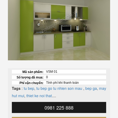
VSM 01
Mã sản phẩm:
0
Số lượng đã mua:
Tính phí khi thanh toán
Phí vận chuyển:
Tags
:
tu bep
,
tu bep
go tu nhien son mau
,
bep ga
,
may
hut mui
,
thiet ke noi that
....
0981 225 888