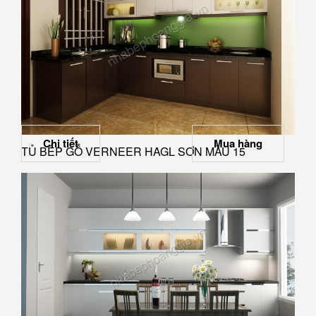
Chi tiết
Mua hàng
TỦ BẾP GỖ VERNEER HAGL SƠN MÀU 15