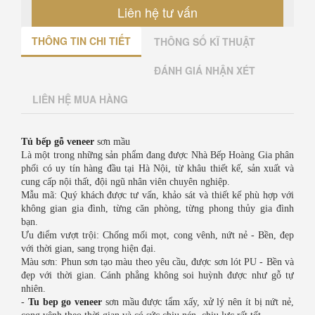
Liên hệ tư vấn
THÔNG TIN CHI TIẾT
THÔNG SỐ KĨ THUẬT
ĐÁNH GIÁ NHẬN XÉT
LIÊN HỆ MUA HÀNG
Tủ bếp gỗ veneer
sơn mầu
Là một trong những sản phẩm đang được Nhà Bếp Hoàng Gia phân
phối có uy tín hàng đầu tại Hà Nội, từ khâu thiết kế, sản xuất và
cung cấp nội thất, đội ngũ nhân viên chuyên nghiệp.
Mẫu mã: Quý khách được tư vấn, khảo sát và thiết kế phù hợp với
không gian gia đình, từng căn phòng, từng phong thủy gia đình
bạn.
Ưu điểm vượt trội: Chống mối mọt, cong vênh, nứt nẻ - Bền, đẹp
với thời gian, sang trọng hiện đại.
Màu sơn: Phun sơn tạo màu theo yêu cầu, được sơn lót PU - Bền và
đẹp với thời gian. Cánh phẳng không soi huỳnh được như gỗ tự
nhiên.
-
Tu bep go veneer
sơn mầu được tẩm xấy, xử lý nên ít bị nứt nẻ,