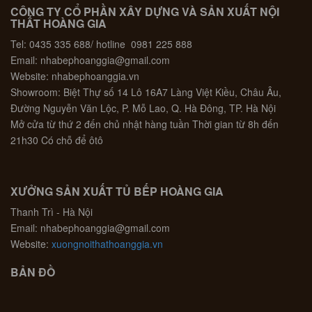
CÔNG TY CỔ PHẦN XÂY DỰNG VÀ SẢN XUẤT NỘI
THẤT HOÀNG GIA
Tel: 0435 335 688/ hotline 0981 225 888
Email: nhabephoanggia@gmail.com
Website: nhabephoanggia.vn
Showroom: Biệt Thự số 14 Lô 16A7 Làng Việt Kiều, Châu Âu,
Đường Nguyễn Văn Lộc, P. Mỗ Lao, Q. Hà Đông, TP. Hà Nội
Mở cửa từ thứ 2 đến chủ nhật hàng tuần Thời gian từ 8h đến
21h30 Có chỗ để ôtô
XƯỞNG SẢN XUẤT TỦ BẾP HOÀNG GIA
Thanh Trì - Hà Nội
Email: nhabephoanggia@gmail.com
Website:
xuongnoithathoanggia.vn
BẢN ĐỒ