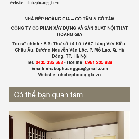
Website: nhabephoanggia.vn
NHÀ BẾP HOÀNG GIA – CÓ TÂM & CÓ TẦM
CÔNG TY CỔ PHẦN XÂY DỰNG VÀ SẢN XUẤT NỘI THẤT
HOÀNG GIA
Trụ sở chính : Biệt Thự số 14 Lô 16A7 Làng Việt Kiều,
Châu Âu, Đường Nguyễn Văn Lộc, P. Mỗ Lao, Q. Hà
Đông, TP. Hà Nội
Tel:
0435 335 688
- Hotline:
0981 225 888
Email: nhabephoanggia@gmail.com
Website: nhabephoanggia.vn
Có thể bạn quan tâm