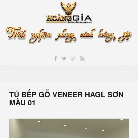
Toggle
Toggl
navigation
naviga
TỦ BẾP GỖ VENEER HAGL SƠN
MÀU 01