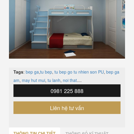
Tags
:
bep ga
,
tu bep
,
tu bep go tu nhien son PU
,
bep ga
am
,
may hut mui
,
tu lanh
,
noi that
....
0981 225 888
Liên hệ tư vấn
THÔNG TIN CHI TIẾT
THÔNG SỐ KĨ THUẬT