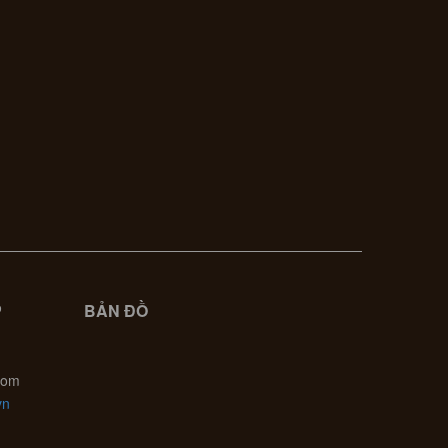
P
BẢN ĐỒ
com
vn