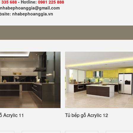
 335 688
- Hotline:
0981 225 888
: nhabephoanggia@gmail.com
site: nhabephoanggia.vn
ỗ Acrylic 11
Tủ bếp gỗ Acrylic 12