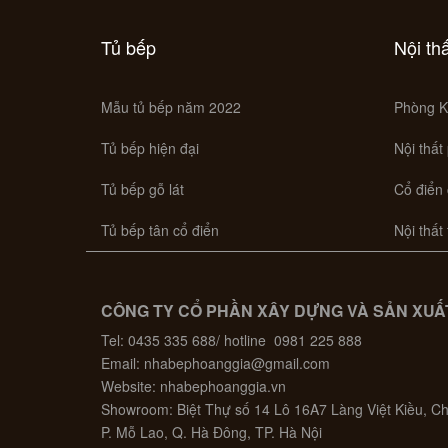
Tủ bếp
Nội th
Mẫu tủ bếp năm 2022
Phòng K
Tủ bếp hiện đại
Nội thất
Tủ bếp gỗ lát
Cổ điển
Tủ bếp tân cổ điển
Nội thất
CÔNG TY CỔ PHẦN XÂY DỰNG VÀ SẢN XUẤT
Tel: 0435 335 688/ hotline 0981 225 888
Email: nhabephoanggia@gmail.com
Website: nhabephoanggia.vn
Showroom: Biệt Thự số 14 Lô 16A7 Làng Việt Kiều, 
P. Mỗ Lao, Q. Hà Đông, TP. Hà Nội