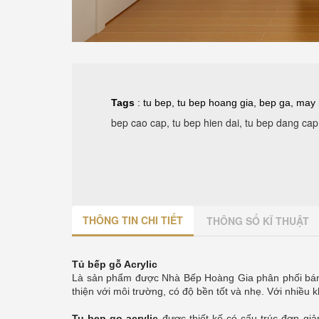
Tags
:
tu bep
,
tu bep hoang gia
,
bep ga
,
may 
bep cao cap, tu bep hien dai, tu bep dang cap 
THÔNG TIN CHI TIẾT
THÔNG SỐ KĨ THUẬT
Tủ bếp gỗ Acrylic
Là sản phẩm được Nhà Bếp Hoàng Gia phân phối bán với
thiện với môi trường, có độ bền tốt và nhẹ. Với nhiều
Tu bep go acryli
c
được thiết kế có cấu trúc đơn g