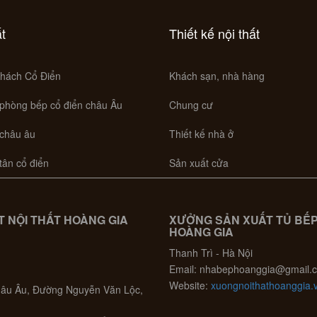
ất
Thiết kế nội thất
hách Cổ Điển
Khách sạn, nhà hàng
 phòng bếp cổ điển châu Âu
Chung cư
 châu âu
Thiết kế nhà ở
 tân cổ điển
Sản xuất cửa
 NỘI THẤT HOÀNG GIA
XƯỞNG SẢN XUẤT TỦ BẾ
HOÀNG GIA
Thanh Trì - Hà Nội
Email: nhabephoanggia@gmail.
Website:
xuongnoithathoanggia.
Châu Âu, Đường Nguyễn Văn Lộc,