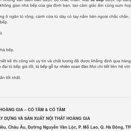
o không gian nhà bếp của gia đình bạn, tạo cảm giác ấm cúng sum họ
ững ô ngăn tủ rộng, cánh cửa tủ dày có tay nắm bên ngoài chắc chắn,
 bếp.
t.
nhà bếp.
t kế thi công với uy tín và chất lượng đã được khẳng định qua hàng
 đại tủ bếp giá tốt,
tủ bếp gỗ tự nhiên xoan đào
.Mọi chi tiết liên hệ vớ
ấn tốt nhất:
HOÀNG GIA – CÓ TÂM & CÓ TẦM
Y DỰNG VÀ SẢN XUẤT NỘI THẤT HOÀNG GIA
Kiều, Châu Âu, Đường Nguyễn Văn Lộc, P. Mỗ Lao, Q. Hà Đông, TP