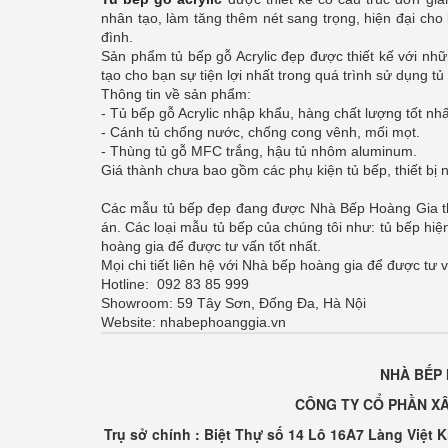
nhân tạo, làm tăng thêm nét sang trọng, hiện đại ch
đình.
Sản phẩm tủ bếp gỗ Acrylic đẹp được thiết kế với nh
tạo cho bạn sự tiện lợi nhất trong quá trình sử dụng tủ
Thông tin về sản phẩm:
- Tủ bếp gỗ Acrylic nhập khẩu, hàng chất lượng tốt nhấ
- Cánh tủ chống nước, chống cong vênh, mối mọt.
- Thùng tủ gỗ MFC trắng, hậu tủ nhôm aluminum.
Giá thành chưa bao gồm các phụ kiện tủ bếp, thiết bị 
Các mẫu tủ bếp đẹp đang được Nhà Bếp Hoàng Gia thiế
án. Các loại mẫu tủ bếp của chúng tôi như: tủ bếp hiện
hoàng gia để được tư vấn tốt nhất.
Mọi chi tiết liên hệ với Nhà bếp hoàng gia để được tư v
Hotline: 092 83 85 999
Showroom: 59 Tây Sơn, Đống Đa, Hà Nội
Website: nhabephoanggia.vn
NHÀ BẾP 
CÔNG TY CỔ PHẦN XÂ
Trụ sở chính : Biệt Thự số 14 Lô 16A7 Làng Việt 