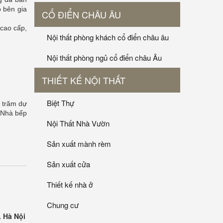
p bên gia
CỔ ĐIỂN CHÂU ÂU
 cao cấp,
Nội thất phòng khách cổ điển châu âu
Nội thất phòng ngủ cổ điển châu Âu
THIẾT KẾ NỘI THẤT
Biệt Thự
 trăm dự
i Nhà bếp
Nội Thất Nhà Vườn
Sản xuất mành rèm
Sản xuất cửa
Thiết kế nhà ở
Chung cư
. Hà Nội