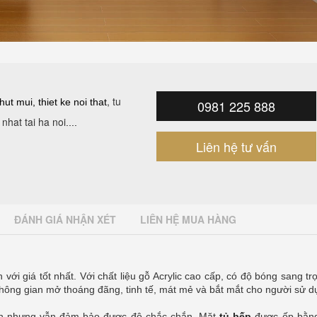
, tu
hut mui
,
thiet ke noi that
0981 225 888
nhat tai ha noi
....
Liên hệ tư vấn
ĐÁNH GIÁ NHẬN XÉT
LIÊN HỆ MUA HÀNG
 giá tốt nhất. Với chất liệu gỗ Acrylic cao cấp, có độ bóng sang tr
 không gian mở thoáng đãng, tinh tế, mát mẻ và bắt mắt cho người sử d
iản nhưng vẫn đảm bảo được độ chắc chắn. Mặt
tủ bếp
được ốp bằng