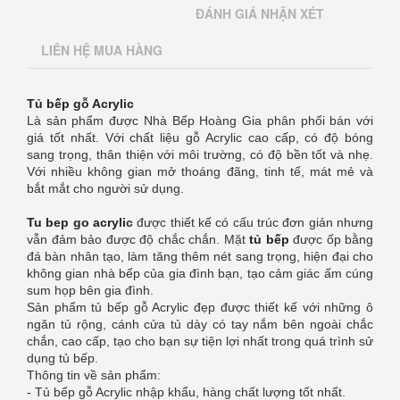
ĐÁNH GIÁ NHẬN XÉT
LIÊN HỆ MUA HÀNG
Tủ bếp gỗ Acrylic
Là sản phẩm được Nhà Bếp Hoàng Gia phân phối bán với
giá tốt nhất. Với chất liệu gỗ Acrylic cao cấp, có độ bóng
sang trọng, thân thiện với môi trường, có độ bền tốt và nhẹ.
Với nhiều không gian mở thoáng đãng, tinh tế, mát mẻ và
bắt mắt cho người sử dụng.
Tu bep go acryli
c
được thiết kế có cấu trúc đơn giản nhưng
vẫn đảm bảo được độ chắc chắn. Mặt
tủ bếp
được ốp bằng
đá bàn nhân tạo, làm tăng thêm nét sang trọng, hiện đại cho
không gian nhà bếp của gia đình bạn, tạo cảm giác ấm cúng
sum họp bên gia đình.
Sản phẩm tủ bếp gỗ Acrylic đẹp được thiết kế với những ô
ngăn tủ rộng, cánh cửa tủ dày có tay nắm bên ngoài chắc
chắn, cao cấp, tạo cho bạn sự tiện lợi nhất trong quá trình sử
dụng tủ bếp.
Thông tin về sản phẩm:
- Tủ bếp gỗ Acrylic nhập khẩu, hàng chất lượng tốt nhất.