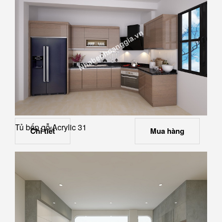
Tủ bếp gỗ Acrylic 31
Chi tiết
Mua hàng