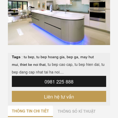
Tags
:
tu bep
,
tu bep hoang gia
,
bep ga
,
may hut
, tu bep cao cap, tu bep hien dai, tu
mui
,
thiet ke noi that
bep dang cap nhat tai ha noi
....
0981 225 888
Liên hệ tư vấn
THÔNG TIN CHI TIẾT
THÔNG SỐ KĨ THUẬT