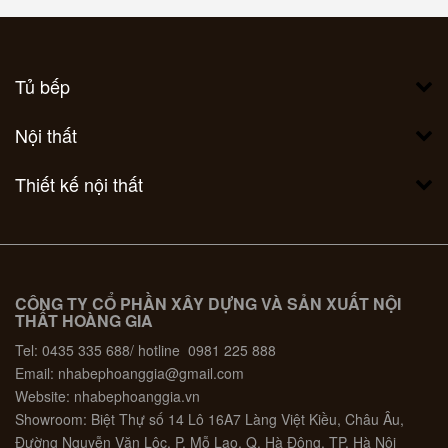
Tủ bếp
Nội thất
Thiết kế nội thất
CÔNG TY CỔ PHẦN XÂY DỰNG VÀ SẢN XUẤT NỘI
THẤT HOÀNG GIA
Tel: 0435 335 688/ hotline 0981 225 888
Email: nhabephoanggia@gmail.com
Website: nhabephoanggia.vn
Showroom: Biệt Thự số 14 Lô 16A7 Làng Việt Kiều, Châu Âu,
Đường Nguyễn Văn Lộc, P. Mỗ Lao, Q. Hà Đông, TP. Hà Nội