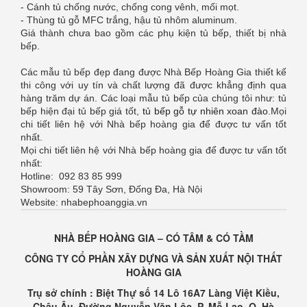
- Cánh tủ chống nước, chống cong vênh, mối mọt.
- Thùng tủ gỗ MFC trắng, hậu tủ nhôm aluminum.
Giá thành chưa bao gồm các phụ kiện tủ bếp, thiết bị nhà
bếp.
Các mẫu tủ bếp đẹp đang được Nhà Bếp Hoàng Gia thiết kế
thi công với uy tín và chất lượng đã được khẳng định qua
hàng trăm dự án. Các loại mẫu tủ bếp của chúng tôi như: tủ
bếp hiện đại tủ bếp giá tốt,
tủ bếp gỗ tự nhiên xoan đào
.Mọi
chi tiết liên hệ với Nhà bếp hoàng gia để được tư vấn tốt
nhất.
Mọi chi tiết liên hệ với Nhà bếp hoàng gia để được tư vấn tốt
nhất:
Hotline: 092 83 85 999
Showroom: 59 Tây Sơn, Đống Đa, Hà Nội
Website: nhabephoanggia.vn
NHÀ BẾP HOÀNG GIA – CÓ TÂM & CÓ TẦM
CÔNG TY CỔ PHẦN XÂY DỰNG VÀ SẢN XUẤT NỘI THẤT
HOÀNG GIA
Trụ sở chính : Biệt Thự số 14 Lô 16A7 Làng Việt Kiều,
Châu Âu, Đường Nguyễn Văn Lộc, P. Mỗ Lao, Q. Hà