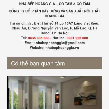
NHÀ BẾP HOÀNG GIA – CÓ TÂM & CÓ TẦM
CÔNG TY CỔ PHẦN XÂY DỰNG VÀ SẢN XUẤT NỘI THẤT
HOÀNG GIA
Trụ sở chính : Biệt Thự số 14 Lô 16A7 Làng Việt Kiều,
Châu Âu, Đường Nguyễn Văn Lộc, P. Mỗ Lao, Q. Hà
Đông, TP. Hà Nội
Tel:
0435 335 688
- Hotline:
0981 225 888
Email: nhabephoanggia@gmail.com
Website: nhabephoanggia.vn
Có thể bạn quan tâm