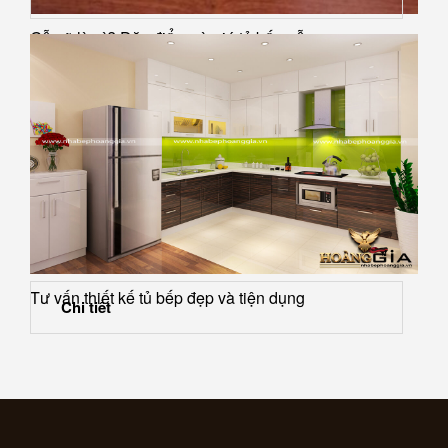
Gỗ gõ là gì? Đặc điểm và giá tủ bếp gỗ...
Tư vấn thiết kế tủ bếp đẹp và tiện dụng
Chi tiết