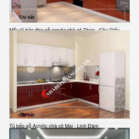
Chi tiết
Mẫu tủ bếp đẹp gỗ acrylic nhà cô Thoa - Cầu Giấy
Chi tiết
Tủ bếp gỗ Acrylic nhà cô Mai - Linh Đàm