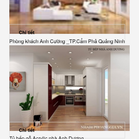
Chi tiết
Phòng khách Anh Cường _TP.Cẩm Phả Quảng Ninh
Chi tiết
Tủ bếp gỗ Acrylic nhà Anh Dương