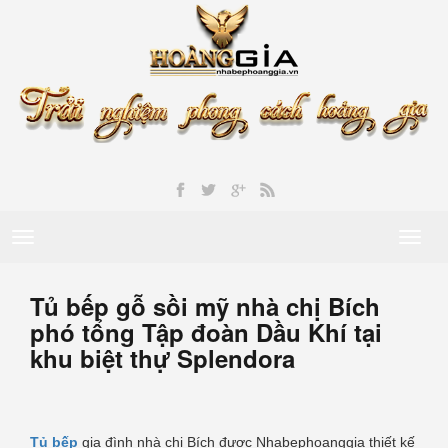
Toggle
Toggl
navigation
naviga
Tủ bếp gỗ sồi mỹ nhà chị Bích
phó tổng Tập đoàn Dầu Khí tại
khu biệt thự Splendora
Tủ bếp
gia đình nhà chị Bích được Nhabephoanggia thiết kế