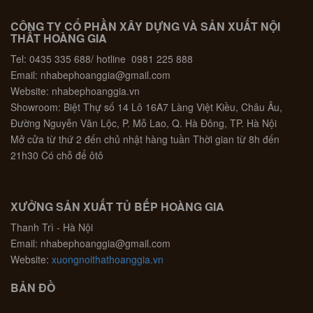
CÔNG TY CỔ PHẦN XÂY DỰNG VÀ SẢN XUẤT NỘI
THẤT HOÀNG GIA
Tel: 0435 335 688/ hotline 0981 225 888
Email: nhabephoanggia@gmail.com
Website: nhabephoanggia.vn
Showroom: Biệt Thự số 14 Lô 16A7 Làng Việt Kiều, Châu Âu,
Đường Nguyễn Văn Lộc, P. Mỗ Lao, Q. Hà Đông, TP. Hà Nội
Mở cửa từ thứ 2 đến chủ nhật hàng tuần Thời gian từ 8h đến
21h30 Có chỗ để ôtô
XƯỞNG SẢN XUẤT TỦ BẾP HOÀNG GIA
Thanh Trì - Hà Nội
Email: nhabephoanggia@gmail.com
Website:
xuongnoithathoanggia.vn
BẢN ĐỒ