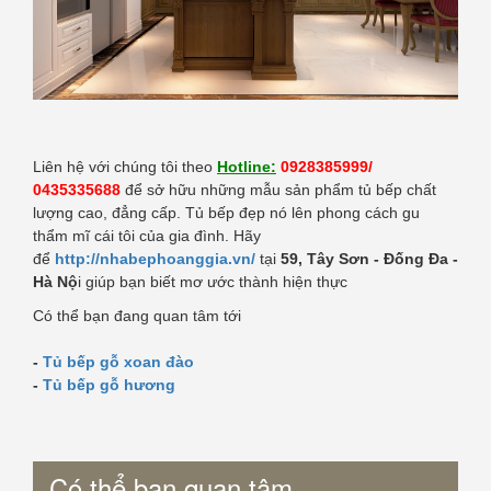
Liên hệ với chúng tôi theo
Hotline:
0928385999/
0435335688
để sở hữu những mẫu sản phẩm tủ bếp chất
lượng cao, đẳng cấp. Tủ bếp đẹp nó lên phong cách gu
thẩm mĩ cái tôi của gia đình. Hãy
để
http://nhabephoanggia.vn/
tại
59, Tây Sơn - Đống Đa -
Hà Nộ
i giúp bạn biết mơ ước thành hiện thực
Có thể bạn đang quan tâm tới
-
Tủ bếp gỗ xoan đào
-
Tủ bếp gỗ hương
Có thể bạn quan tâm