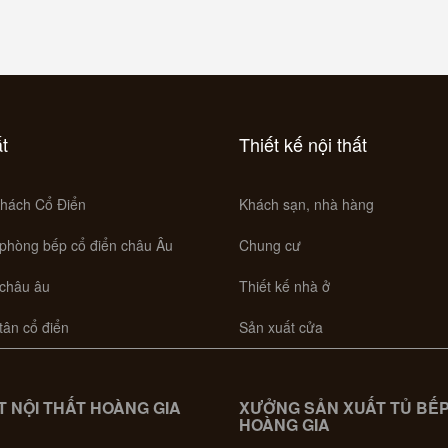
ất
Thiết kế nội thất
hách Cổ Điển
Khách sạn, nhà hàng
 phòng bếp cổ điển châu Âu
Chung cư
 châu âu
Thiết kế nhà ở
 tân cổ điển
Sản xuất cửa
 NỘI THẤT HOÀNG GIA
XƯỞNG SẢN XUẤT TỦ BẾ
HOÀNG GIA