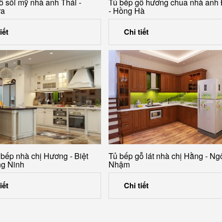
ỗ sồi mỹ nhà anh Thái -
Tủ bếp gỗ hương chua nhà anh
ra
- Hồng Hà
iết
Chi tiết
 bếp nhà chị Hương - Biệt
Tủ bếp gỗ lát nhà chị Hằng - Ng
ng Ninh
Nhậm
iết
Chi tiết