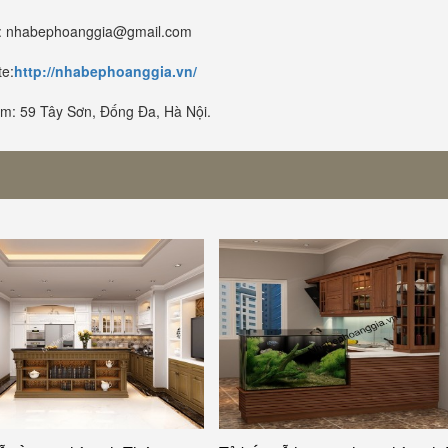
: nhabephoanggia@gmail.com
e:
http://nhabephoanggia.vn/
m: 59 Tây Sơn, Đống Đa, Hà Nội.