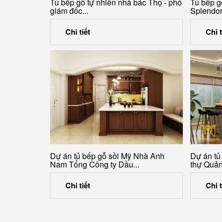
Tủ bếp gỗ tự nhiên nhà bác Thọ - phó
Tủ bếp g
giám đốc...
Splendo
Chi tiết
Chi t
Dự án tủ bếp gỗ sồi Mỹ Nhà Anh
Dự án tủ
Nam Tổng Công ty Dầu...
thự Quả
Chi tiết
Chi t