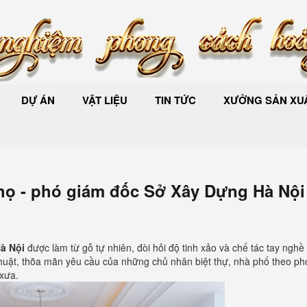
DỰ ÁN
VẬT LIỆU
TIN TỨC
XƯỞNG SẢN XUẤ
họ - phó giám đốc Sở Xây Dựng Hà Nội
à Nội
được làm từ gỗ tự nhiên, đòi hỏi độ tinh xảo và chế tác tay nghề
 thuật, thõa mãn yêu cầu của những chủ nhân biệt thự, nhà phố theo p
xưa.