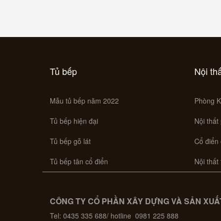
Tủ bếp
Nội th
Mẫu tủ bếp năm 2022
Phòng K
Tủ bếp hiện đại
Nội thất
Tủ bếp gỗ lát
Cổ điển
Tủ bếp tân cổ điển
Nội thất
CÔNG TY CỔ PHẦN XÂY DỰNG VÀ SẢN XUẤT
Tel: 0435 335 688/ hotline 0981 225 888