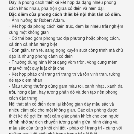
Đây là phong cách thiết kế kết hợp đa dạng nhiều phong
cách khác nhau, pha trộn giữa cổ điển và hiện đại.
Đặc điểm của phong cách thiết kế nội thất tân cổ điển:
- Ảnh hưởng từ Robert Adam.
- Kết hợp đa phong cách kiến trúc, đem lại nhiều trải nghiệm
cùng một không gian
- Có thể bao gồm phong tục địa phương hoặc phong cách,
cá tính cá nhân riêng biệt
- Đơn giản, tinh tế, sang trọng xuyên suốt công trình mà chủ
đạo là những phong cảnh cổ điển
- Thường dùng hình khối dạng vòm tròn, vòng cung mềm
mại với một quy luật chặt chẽ
- Kết hợp phào chỉ trang trí trang trí và tôn vinh trần, tường
để tạo điểm nhấn
- Màu tường thường dùng gam màu tối, xanh nhạt , xanh da
trời, hồng đậm, hay tương phản đỏ và đen tạo nên phong
cách đặc trưng
Nội thất tân cổ điển đem lại không gian đầy màu sắc và
nhiều cảm xúc cho một không gian. Các căn phòng được
thiết kế để gợi lên một cảm giác phấn khích cho con người
chính nhờ sự dịch chuyển tương phản giữa hình dáng và
màu sắc của từng khối chi tiết - phào chỉ trang trí - cùng với
những quy luật chặt chẽ trong trang trí nội thất.