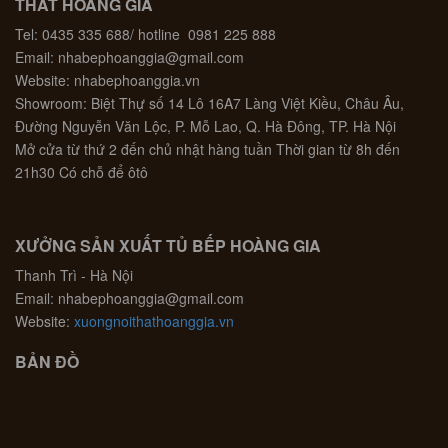
THẤT HOÀNG GIA
Tel: 0435 335 688/ hotline 0981 225 888
Email: nhabephoanggia@gmail.com
Website: nhabephoanggia.vn
Showroom: Biệt Thự số 14 Lô 16A7 Làng Việt Kiều, Châu Âu,
Đường Nguyễn Văn Lộc, P. Mỗ Lao, Q. Hà Đông, TP. Hà Nội
Mở cửa từ thứ 2 đến chủ nhật hàng tuần Thời gian từ 8h đến
21h30 Có chỗ để ôtô
XƯỞNG SẢN XUẤT TỦ BẾP HOÀNG GIA
Thanh Trì - Hà Nội
Email: nhabephoanggia@gmail.com
Website:
xuongnoithathoanggia.vn
BẢN ĐỒ