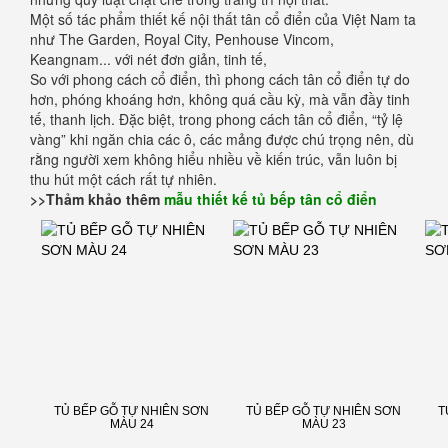
Một số tác phẩm thiết kế nội thất tân cổ điển của Việt Nam ta
như The Garden, Royal City, Penhouse Vincom,
Keangnam... với nét đơn giản, tinh tế,
So với phong cách cổ điển, thì phong cách tân cổ điển tự do
hơn, phóng khoáng hơn, không quá cầu kỳ, mà vẫn đầy tinh
tế, thanh lịch. Đặc biệt, trong phong cách tân cổ điển, “tỷ lệ
vàng” khi ngăn chia các ô, các mảng được chú trọng nên, dù
rằng người xem không hiểu nhiều về kiến trúc, vẫn luôn bị
thu hút một cách rất tự nhiên.
>>Thảm khảo thêm
mẫu thiết kế tủ bếp tân cổ điển
TỦ BẾP GỖ TỰ NHIÊN SƠN
TỦ BẾP GỖ TỰ NHIÊN SƠN
T
MÀU 24
MÀU 23