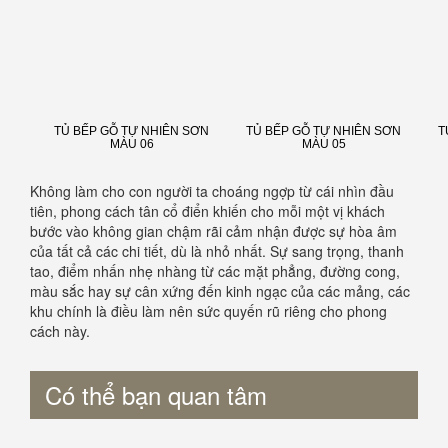
TỦ BẾP GỖ TỰ NHIÊN SƠN
TỦ BẾP GỖ TỰ NHIÊN SƠN
T
MÀU 06
MÀU 05
Không làm cho con người ta choáng ngợp từ cái nhìn đầu
tiên, phong cách tân cổ điển khiến cho mỗi một vị khách
bước vào không gian chậm rãi cảm nhận được sự hòa âm
của tất cả các chi tiết, dù là nhỏ nhất. Sự sang trọng, thanh
tao, điểm nhấn nhẹ nhàng từ các mặt phẳng, đường cong,
màu sắc hay sự cân xứng đến kinh ngạc của các mảng, các
khu chính là điều làm nên sức quyến rũ riêng cho phong
cách này.
Có thể bạn quan tâm