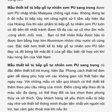
Mẫu thiết kế tủ bếp gỗ tự nhiên sơn PU sang trọng
được
sơn PU nhập khẩu Malaysia chống ngả màu. Không dừng lại
ở đó mẫu tủ bếp này với công nghệ sử lí tẩm sấy hiện đại
của Hoàng Gia thì sản phẩm tủ bếp gỗ tự nhiên sơn PU luôn
có độ bền tốt nhất tránh được tối đa các sự cố như ẩm mốc
,cong vênh ,mối, mọt,… Bạn có thể nhận thấy được hậu tủ
được làm bằng hợp kim Aluminium nhôm chịu nước vô cùng
cao. Đặc biệt hơn thiết kế tủ bếp gỗ tự nhiên sơn PU bền
đẹp và độ bóng bề mặt,độ lì của gỗ đặc biệt rất hợp với khí
hậu nóng ẩm của Việt Nam
Mẫu thiết kế tủ bếp gỗ tự nhiên sơn PU sang trọng
có
đặc điểm thiết kế trẻ trung, hiện đại. Phong cách thiết kế đơn
giản dễ dàng phù hợp với các không gian nội thất hiện đại
ngày nay. Với những mẫu có sẵn quý khách có thể thiết kế
thêm theo yêu cầu riêng của mình. Điểm cộng tiếp theo đó là
màu sắc đa dạng, có thể thay đổi và lựa chọn theo phong
thủy và sở thích. Qúy khách hàng sẽ yêu thích mẫu tủ bếp
này nhờ với thiết kế thông minh thuận tiện nhất với người nội
trợ, tạo cảm giác thoải mái khi nấu ăn