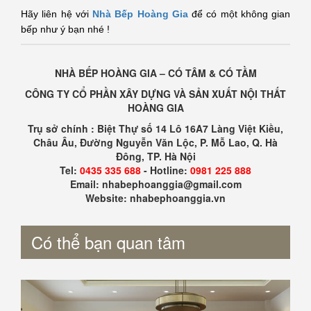
Hãy liên hệ với
Nhà Bếp Hoàng Gia
để có một không gian
bếp như ý bạn nhé !
NHÀ BẾP HOÀNG GIA – CÓ TÂM & CÓ TẦM
CÔNG TY CỔ PHẦN XÂY DỰNG VÀ SẢN XUẤT NỘI THẤT
HOÀNG GIA
Trụ sở chính : Biệt Thự số 14 Lô 16A7 Làng Việt Kiều,
Châu Âu, Đường Nguyễn Văn Lộc, P. Mỗ Lao, Q. Hà
Đông, TP. Hà Nội
Tel:
0435 335 688
- Hotline:
0981 225 888
Email: nhabephoanggia@gmail.com
Website: nhabephoanggia.vn
Có thể bạn quan tâm