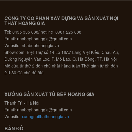
CÔNG TY CỔ PHẦN XÂY DỰNG VÀ SẢN XUẤT NỘI
THẤT HOÀNG GIA
Tel: 0435 335 688/ hotline 0981 225 888
Email: nhabephoanggia@gmail.com
Website: nhabephoanggia.vn
Showroom: Biệt Thự số 14 Lô 16A7 Làng Việt Kiều, Châu Âu,
Đường Nguyễn Văn Lộc, P. Mỗ Lao, Q. Hà Đông, TP. Hà Nội
Mở cửa từ thứ 2 đến chủ nhật hàng tuần Thời gian từ 8h đến
21h30 Có chỗ để ôtô
XƯỞNG SẢN XUẤT TỦ BẾP HOÀNG GIA
Thanh Trì - Hà Nội
Email: nhabephoanggia@gmail.com
Website:
xuongnoithathoanggia.vn
BẢN ĐỒ