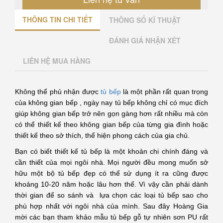
THÔNG TIN CHI TIẾT
THÔNG SỐ KĨ THUẬT
ĐÁNH GIÁ NHẬN XÉT
LIÊN HỆ MUA HÀNG
Không thể phủ nhận được
tủ bếp
là một phần rất quan trọng
của không gian bếp , ngày nay tủ bếp không chỉ có mục đích
giúp không gian bếp trở nên gọn gàng hơn rất nhiều mà còn
có thể thiết kế theo không gian bếp của từng gia đình hoặc
thiết kế theo sở thích, thể hiện phong cách của gia chủ.
Bạn có biết thiết kế tủ bếp là một khoản chi chính đáng và
cần thiết của mọi ngôi nhà. Mọi người đều mong muốn sở
hữu một bộ tủ bếp đẹp có thể sử dụng ít ra cũng được
khoảng 10-20 năm hoặc lâu hơn thế. Vì vậy cần phải dành
thời gian để so sánh và lựa chọn các loại tủ bếp sao cho
phù hợp nhất với ngôi nhà của mình. Sau đây Hoàng Gia
mời các bạn tham khảo mẫu tủ bếp gỗ tự nhiên sơn PU rất