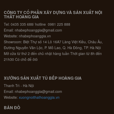
CÔNG TY CỔ PHẦN XÂY DỰNG VÀ SẢN XUẤT NỘI
THẤT HOÀNG GIA
Tel: 0435 335 688/ hotline 0981 225 888
Email: nhabephoanggia@gmail.com
Website: nhabephoanggia.vn
Showroom: Biệt Thự số 14 Lô 16A7 Làng Việt Kiều, Châu Âu,
Đường Nguyễn Văn Lộc, P. Mỗ Lao, Q. Hà Đông, TP. Hà Nội
Mở cửa từ thứ 2 đến chủ nhật hàng tuần Thời gian từ 8h đến
21h30 Có chỗ để ôtô
XƯỞNG SẢN XUẤT TỦ BẾP HOÀNG GIA
Thanh Trì - Hà Nội
Email: nhabephoanggia@gmail.com
Website:
xuongnoithathoanggia.vn
BẢN ĐỒ