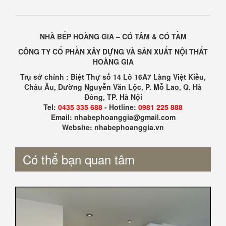
NHÀ BẾP HOÀNG GIA – CÓ TÂM & CÓ TẦM
CÔNG TY CỔ PHẦN XÂY DỰNG VÀ SẢN XUẤT NỘI THẤT
HOÀNG GIA
Trụ sở chính : Biệt Thự số 14 Lô 16A7 Làng Việt Kiều,
Châu Âu, Đường Nguyễn Văn Lộc, P. Mỗ Lao, Q. Hà
Đông, TP. Hà Nội
Tel:
0435 335 688
- Hotline:
0981 225 888
Email: nhabephoanggia@gmail.com
Website: nhabephoanggia.vn
Có thể bạn quan tâm