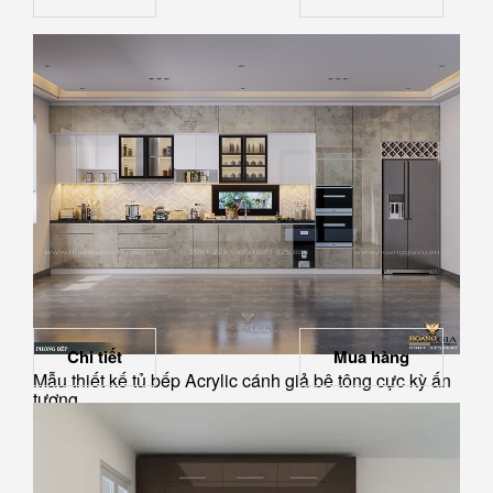
Chi tiết
Mua hàng
Mẫu thiết kế tủ bếp Acrylic cánh giả bê tông cực kỳ ấn
tượng