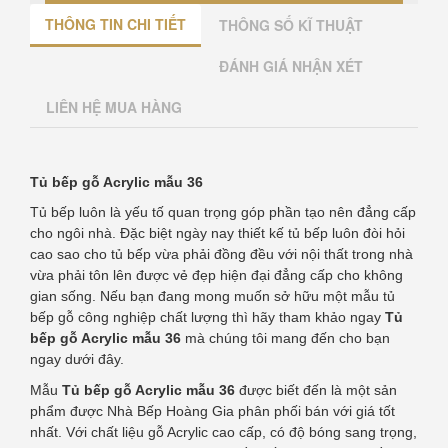
THÔNG TIN CHI TIẾT
THÔNG SỐ KĨ THUẬT
ĐÁNH GIÁ NHẬN XÉT
LIÊN HỆ MUA HÀNG
Tủ bếp gỗ Acrylic mẫu 36
Tủ bếp luôn là yếu tố quan trọng góp phần tạo nên đẳng cấp
cho ngôi nhà. Đặc biệt ngày nay thiết kế tủ bếp luôn đòi hỏi
cao sao cho tủ bếp vừa phải đồng đều với nội thất trong nhà
vừa phải tôn lên được vẻ đẹp hiện đại đẳng cấp cho không
gian sống. Nếu bạn đang mong muốn sở hữu một mẫu tủ
bếp gỗ công nghiệp chất lượng thì hãy tham khảo ngay
Tủ
bếp gỗ Acrylic mẫu 36
mà chúng tôi mang đến cho bạn
ngay dưới đây.
Mẫu
Tủ bếp gỗ Acrylic mẫu 36
được biết đến là một sản
phẩm được Nhà Bếp Hoàng Gia phân phối bán với giá tốt
nhất. Với chất liệu gỗ Acrylic cao cấp, có độ bóng sang trọng,