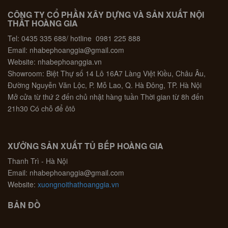
CÔNG TY CỔ PHẦN XÂY DỰNG VÀ SẢN XUẤT NỘI
THẤT HOÀNG GIA
Tel: 0435 335 688/ hotline 0981 225 888
Email: nhabephoanggia@gmail.com
Website: nhabephoanggia.vn
Showroom: Biệt Thự số 14 Lô 16A7 Làng Việt Kiều, Châu Âu,
Đường Nguyễn Văn Lộc, P. Mỗ Lao, Q. Hà Đông, TP. Hà Nội
Mở cửa từ thứ 2 đến chủ nhật hàng tuần Thời gian từ 8h đến
21h30 Có chỗ để ôtô
XƯỞNG SẢN XUẤT TỦ BẾP HOÀNG GIA
Thanh Trì - Hà Nội
Email: nhabephoanggia@gmail.com
Website:
xuongnoithathoanggia.vn
BẢN ĐỒ