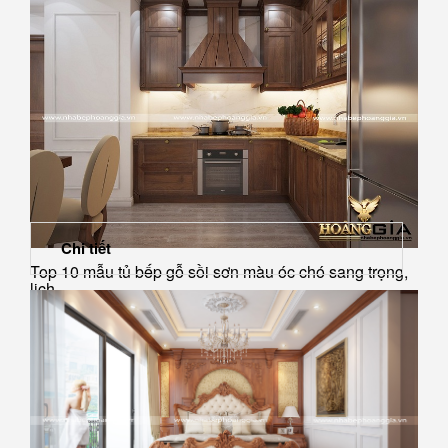
Chi tiết
Top 10 mẫu tủ bếp gỗ sồi sơn màu óc chó sang trọng,
lịch...