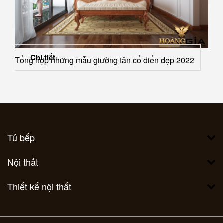
Chi tiết
Tổng hợp những mẫu giường tân cổ điển đẹp 2022
Tủ bếp
Nội thất
Thiết kế nội thất