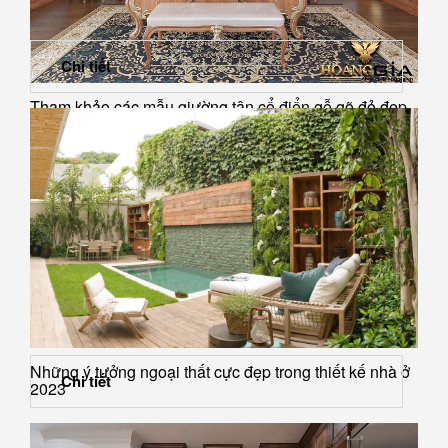
Chi tiết
Tham khảo các mẫu giường tân cổ điển gỗ gõ đỏ đẹp,
sang...
Những ý tưởng ngoại thất cực đẹp trong thiết kế nhà ở
Chi tiết
2023