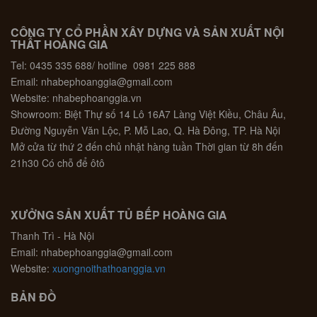
CÔNG TY CỔ PHẦN XÂY DỰNG VÀ SẢN XUẤT NỘI
THẤT HOÀNG GIA
Tel: 0435 335 688/ hotline 0981 225 888
Email: nhabephoanggia@gmail.com
Website: nhabephoanggia.vn
Showroom: Biệt Thự số 14 Lô 16A7 Làng Việt Kiều, Châu Âu,
Đường Nguyễn Văn Lộc, P. Mỗ Lao, Q. Hà Đông, TP. Hà Nội
Mở cửa từ thứ 2 đến chủ nhật hàng tuần Thời gian từ 8h đến
21h30 Có chỗ để ôtô
XƯỞNG SẢN XUẤT TỦ BẾP HOÀNG GIA
Thanh Trì - Hà Nội
Email: nhabephoanggia@gmail.com
Website:
xuongnoithathoanggia.vn
BẢN ĐỒ