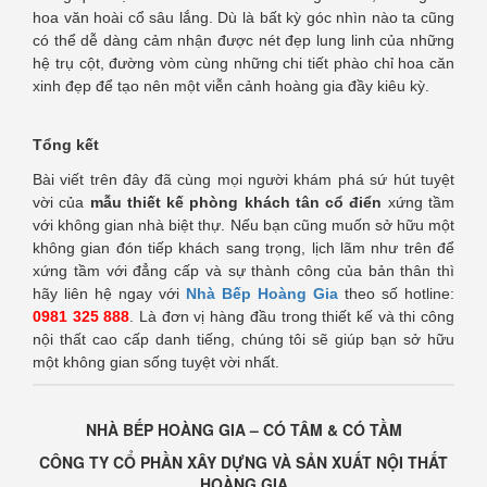
hoa văn hoài cổ sâu lắng. Dù là bất kỳ góc nhìn nào ta cũng
có thể dễ dàng cảm nhận được nét đẹp lung linh của những
hệ trụ cột, đường vòm cùng những chi tiết phào chỉ hoa căn
xinh đẹp để tạo nên một viễn cảnh hoàng gia đầy kiêu kỳ.
Tổng kết
Bài viết trên đây đã cùng mọi người khám phá sứ hút tuyệt
vời của
mẫu thiết kế phòng khách tân cổ điển
xứng tầm
với không gian nhà biệt thự. Nếu bạn cũng muốn sở hữu một
không gian đón tiếp khách sang trọng, lịch lãm như trên để
xứng tầm với đẳng cấp và sự thành công của bản thân thì
hãy liên hệ ngay với
Nhà Bếp Hoàng Gia
theo số hotline:
0981 325 888
. Là đơn vị hàng đầu trong thiết kế và thi công
nội thất cao cấp danh tiếng, chúng tôi sẽ giúp bạn sở hữu
một không gian sống tuyệt vời nhất.
NHÀ BẾP HOÀNG GIA – CÓ TÂM & CÓ TẦM
CÔNG TY CỔ PHẦN XÂY DỰNG VÀ SẢN XUẤT NỘI THẤT
HOÀNG GIA