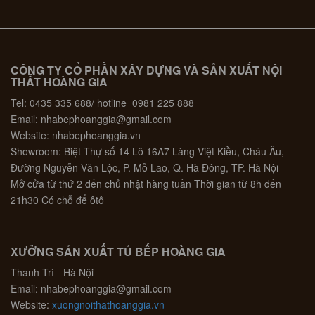
CÔNG TY CỔ PHẦN XÂY DỰNG VÀ SẢN XUẤT NỘI
THẤT HOÀNG GIA
Tel: 0435 335 688/ hotline 0981 225 888
Email: nhabephoanggia@gmail.com
Website: nhabephoanggia.vn
Showroom: Biệt Thự số 14 Lô 16A7 Làng Việt Kiều, Châu Âu,
Đường Nguyễn Văn Lộc, P. Mỗ Lao, Q. Hà Đông, TP. Hà Nội
Mở cửa từ thứ 2 đến chủ nhật hàng tuần Thời gian từ 8h đến
21h30 Có chỗ để ôtô
XƯỞNG SẢN XUẤT TỦ BẾP HOÀNG GIA
Thanh Trì - Hà Nội
Email: nhabephoanggia@gmail.com
Website:
xuongnoithathoanggia.vn