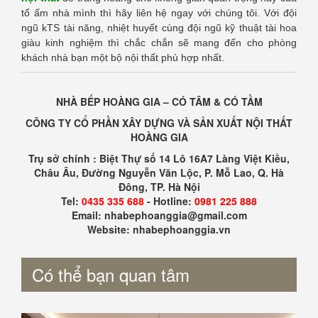
tổ ấm nhà mình thì hãy liên hệ ngay với chúng tôi. Với đội
ngũ kTS tài năng, nhiệt huyết cùng đội ngũ kỹ thuật tài hoa
giàu kinh nghiệm thì chắc chắn sẽ mang đến cho phòng
khách nhà bạn một bộ nội thất phù hợp nhất.
NHÀ BẾP HOÀNG GIA – CÓ TÂM & CÓ TẦM
CÔNG TY CỔ PHẦN XÂY DỰNG VÀ SẢN XUẤT NỘI THẤT
HOÀNG GIA
Trụ sở chính : Biệt Thự số 14 Lô 16A7 Làng Việt Kiều,
Châu Âu, Đường Nguyễn Văn Lộc, P. Mỗ Lao, Q. Hà
Đông, TP. Hà Nội
Tel:
0435 335 688
- Hotline:
0981 225 888
Email: nhabephoanggia@gmail.com
Website: nhabephoanggia.vn
Có thể bạn quan tâm