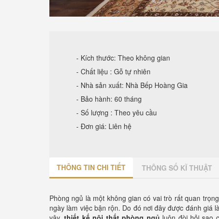
- Kích thước: Theo không gian
- Chất liệu : Gỗ tự nhiên
- Nhà sản xuất: Nhà Bếp Hoàng Gia
- Bảo hành: 60 tháng
- Số lượng : Theo yêu cầu
- Đơn giá: Liên hệ
THÔNG TIN CHI TIẾT
THÔNG SỐ KĨ THUẬT
Phòng ngủ là một không gian có vai trò rất quan trọng
ngày làm việc bận rộn. Do đó nơi đây được đánh giá là
vậy,
thiết kế nội thất phòng ngủ
luôn đòi hỏi sao 