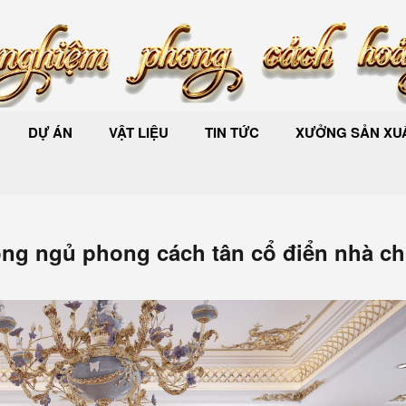
DỰ ÁN
VẬT LIỆU
TIN TỨC
XƯỞNG SẢN XUẤ
òng ngủ phong cách tân cổ điển nhà ch