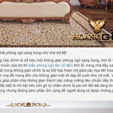
 thất phòng ngủ sang trọng cho nhà chị Mỹ
 Gia chính là sở hữu một không gian phòng ngủ sang trọng, tinh tế
 muốn của chị thì
mẫu phòng ngủ tân cổ điển
tinh tế, trang nhã đầy s
ật trong không gian chính là sự kết hợp hoàn mỹ giữa các họa tiết ho
 mại đã mang đến cho không gian một vẻ đẹp lôi cuốn khó rời mắt. 
kỳ giúp phân chia không gian thành các mảng miếng tiêu chuẩn đầy th
 biệt là nổi bật trên nền gỗ tự nhiên chính là các chi tiết dát vàng ti
 trọng nhưng không kém phần ấm cúng để người dùng có được những g