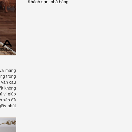
Khách sạn, nhà hàng
 và mang
ang trọng
a văn cầu
Và không
ú vị giúp
nh xảo đã
iây phút