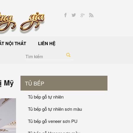
T NỘI THẤT
LIÊN HỆ
ị Mỹ
TỦ BẾP
Tủ bếp gỗ tự nhiên
Tủ bếp gỗ tự nhiên sơn màu
Tủ bếp gỗ veneer sơn PU