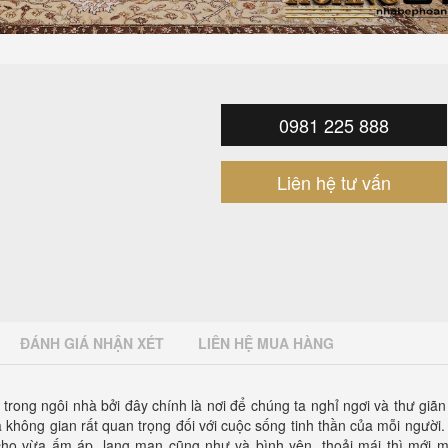
0981 225 888
Liên hệ tư vấn
ĐÁNH GIÁ NHẬN XÉT
LIÊN HỆ MUA HÀNG
 trong ngôi nhà bởi đây chính là nơi để chúng ta nghỉ ngơi và thư giã
 không gian rất quan trọng đối với cuộc sống tinh thần của mỗi người.
cho vừa ấm áp, lạng mạn cũng như và bình yên, thoải mái thì mới 