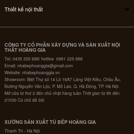
Thiết kế nội thất
CÔNG TY CỔ PHẦN XÂY DỰNG VÀ SẢN XUẤT NỘI
THẤT HOÀNG GIA
Tel: 0435 335 688/ hotline 0981 225 888
Email: nhabephoanggia@gmail.com
Website: nhabephoanggia.vn
Showroom: Biệt Thự số 14 Lô 16A7 Làng Việt Kiều, Châu Âu,
Đường Nguyễn Văn Lộc, P. Mỗ Lao, Q. Hà Đông, TP. Hà Nội
Mở cửa từ thứ 2 đến chủ nhật hàng tuần Thời gian từ 8h đến
21h30 Có chỗ để ôtô
XƯỞNG SẢN XUẤT TỦ BẾP HOÀNG GIA
Thanh Trì - Hà Nội