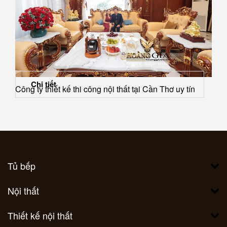
Chi tiết
Công ty thiết kế thi công nội thất tại Cần Thơ uy tín
Tủ bếp
Nội thất
Thiết kế nội thất