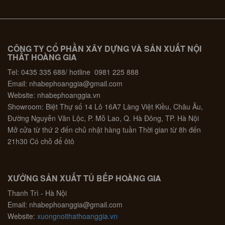
CÔNG TY CỔ PHẦN XÂY DỰNG VÀ SẢN XUẤT NỘI
THẤT HOÀNG GIA
Tel: 0435 335 688/ hotline 0981 225 888
Email: nhabephoanggia@gmail.com
Website: nhabephoanggia.vn
Showroom: Biệt Thự số 14 Lô 16A7 Làng Việt Kiều, Châu Âu,
Đường Nguyễn Văn Lộc, P. Mỗ Lao, Q. Hà Đông, TP. Hà Nội
Mở cửa từ thứ 2 đến chủ nhật hàng tuần Thời gian từ 8h đến
21h30 Có chỗ để ôtô
XƯỞNG SẢN XUẤT TỦ BẾP HOÀNG GIA
Thanh Trì - Hà Nội
Email: nhabephoanggia@gmail.com
Website:
xuongnoithathoanggia.vn