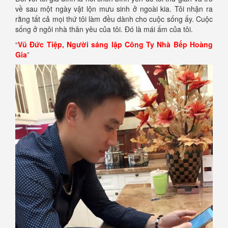
về sau một ngày vật lộn mưu sinh ở ngoài kia. Tôi nhận ra
rằng tất cả mọi thứ tôi làm đều dành cho cuộc sống ấy. Cuộc
sống ở ngôi nhà thân yêu của tôi. Đó là mái ấm của tôi.
“
Vũ Đức Tiệp, Người sáng lập Công Ty Nhà Bếp Hoàng
Gia
”