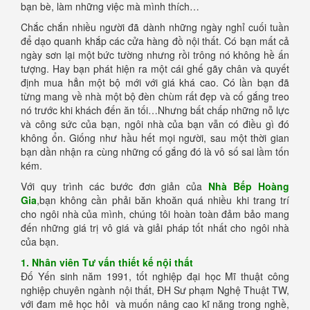
bạn bè, làm những việc mà mình thích…
Chắc chắn nhiều người đã dành những ngày nghỉ cuối tuần
để dạo quanh khắp các cửa hàng đồ nội thất. Có bạn mất cả
ngày sơn lại một bức tường nhưng rồi trông nó không hề ấn
tượng. Hay bạn phát hiện ra một cái ghế gãy chân và quyết
định mua hẳn một bộ mới với giá khá cao. Có lần bạn đã
từng mang về nhà một bộ đèn chùm rất đẹp và cố gắng treo
nó trước khi khách đến ăn tối…Nhưng bất chấp những nỗ lực
và công sức của bạn, ngôi nhà của bạn vẫn có điều gì đó
không ổn. Giống như hầu hết mọi người, sau một thời gian
bạn dần nhận ra cùng những cố gắng đó là vô số sai lầm tốn
kém.
Với quy trình các bước đơn giản của
Nhà Bếp Hoàng
Gia
,bạn không cần phải băn khoăn quá nhiều khi trang trí
cho ngôi nhà của mình, chúng tôi hoàn toàn đảm bảo mang
đến những giá trị vô giá và giải pháp tốt nhất cho ngôi nhà
của bạn.
1. Nhân viên Tư vấn thiết kế nội thất
Đố Yến sinh năm 1991, tốt nghiệp đại học Mĩ thuật công
nghiệp chuyên ngành nội thất, ĐH Sư phạm Nghệ Thuật TW,
với đam mê học hỏi và muốn nâng cao kĩ năng trong nghề,