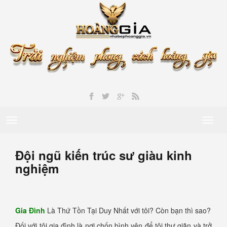
Toggle
Toggl
navigation
naviga
Đội ngũ kiến trúc sư giàu kinh
nghiệm
Gia Đình
Là Thứ Tồn Tại Duy Nhất với tôi? Còn bạn thì sao?
Đối với tôi gia đình là nơi chốn bình yên để tôi thư giãn và trở