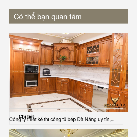
Có thể bạn quan tâm
Chi tiết
Công ty thiết kế thi công tủ bếp Đà Nẵng uy tín,...