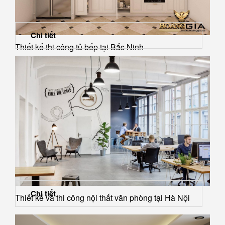
Chi tiết
Thiết kế thi công tủ bếp tại Bắc Ninh
Chi tiết
Thiết kế và thi công nội thất văn phòng tại Hà Nội