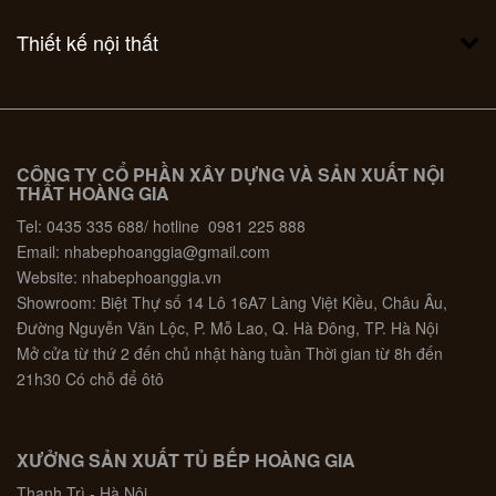
Thiết kế nội thất
CÔNG TY CỔ PHẦN XÂY DỰNG VÀ SẢN XUẤT NỘI
THẤT HOÀNG GIA
Tel: 0435 335 688/ hotline 0981 225 888
Email: nhabephoanggia@gmail.com
Website: nhabephoanggia.vn
Showroom: Biệt Thự số 14 Lô 16A7 Làng Việt Kiều, Châu Âu,
Đường Nguyễn Văn Lộc, P. Mỗ Lao, Q. Hà Đông, TP. Hà Nội
Mở cửa từ thứ 2 đến chủ nhật hàng tuần Thời gian từ 8h đến
21h30 Có chỗ để ôtô
XƯỞNG SẢN XUẤT TỦ BẾP HOÀNG GIA
Thanh Trì - Hà Nội