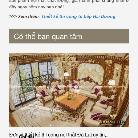
sản phẩm nội thất chất lượng, giá thành phải chăng nhất ở
đây ngay hôm nay bạn nhé!
>>> Xem thêm:
Thiết kế thi công tủ bếp Hải Dương
Có thể bạn quan tâm
Đơn vị thiết kế thi công nội thất Đà Lạt uy tín,...
Chi tiết