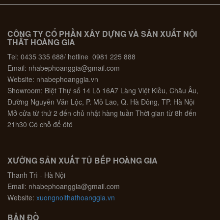
CÔNG TY CỔ PHẦN XÂY DỰNG VÀ SẢN XUẤT NỘI
THẤT HOÀNG GIA
Tel: 0435 335 688/ hotline 0981 225 888
Email: nhabephoanggia@gmail.com
Website: nhabephoanggia.vn
Showroom: Biệt Thự số 14 Lô 16A7 Làng Việt Kiều, Châu Âu,
Đường Nguyễn Văn Lộc, P. Mỗ Lao, Q. Hà Đông, TP. Hà Nội
Mở cửa từ thứ 2 đến chủ nhật hàng tuần Thời gian từ 8h đến
21h30 Có chỗ để ôtô
XƯỞNG SẢN XUẤT TỦ BẾP HOÀNG GIA
Thanh Trì - Hà Nội
Email: nhabephoanggia@gmail.com
Website:
xuongnoithathoanggia.vn
BẢN ĐỒ