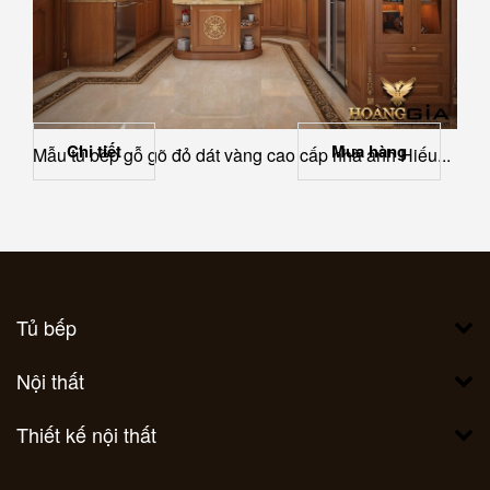
Chi tiết
Mua hàng
Mẫu tủ bếp gỗ gõ đỏ dát vàng cao cấp nhà anh Hiếu...
Tủ bếp
Nội thất
Thiết kế nội thất