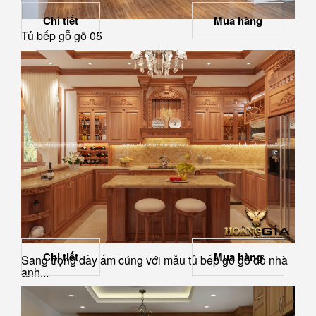
Chi tiết
Mua hàng
Tủ bếp gỗ gõ 05
Chi tiết
Mua hàng
Sang trọng đầy ấm cúng với mẫu tủ bếp gỗ gõ đỏ nhà
anh...