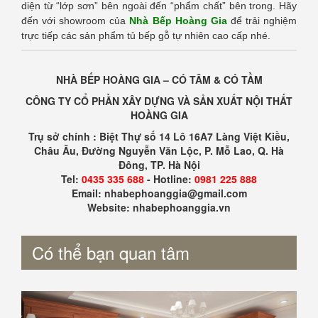
diện từ “lớp sơn” bên ngoài đến “phẩm chất” bên trong. Hãy
đến với showroom của
Nhà Bếp Hoàng Gia
để trải nghiệm
trực tiếp các sản phẩm tủ bếp gỗ tự nhiên cao cấp nhé.
NHÀ BẾP HOÀNG GIA – CÓ TÂM & CÓ TẦM
CÔNG TY CỔ PHẦN XÂY DỰNG VÀ SẢN XUẤT NỘI THẤT
HOÀNG GIA
Trụ sở chính : Biệt Thự số 14 Lô 16A7 Làng Việt Kiều,
Châu Âu, Đường Nguyễn Văn Lộc, P. Mỗ Lao, Q. Hà
Đông, TP. Hà Nội
Tel:
0435 335 688
- Hotline:
0981 225 888
Email: nhabephoanggia@gmail.com
Website: nhabephoanggia.vn
Có thể bạn quan tâm