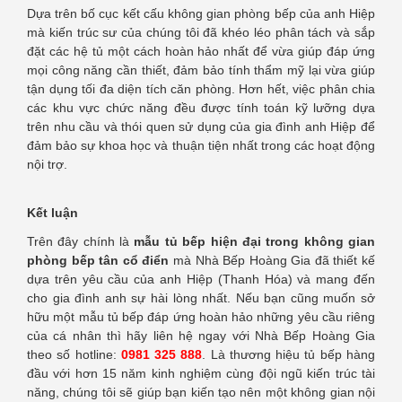
Dựa trên bố cục kết cấu không gian phòng bếp của anh Hiệp
mà kiến trúc sư của chúng tôi đã khéo léo phân tách và sắp
đặt các hệ tủ một cách hoàn hảo nhất để vừa giúp đáp ứng
mọi công năng cần thiết, đảm bảo tính thẩm mỹ lại vừa giúp
tận dụng tối đa diện tích căn phòng. Hơn hết, việc phân chia
các khu vực chức năng đều được tính toán kỹ lưỡng dựa
trên nhu cầu và thói quen sử dụng của gia đình anh Hiệp để
đảm bảo sự khoa học và thuận tiện nhất trong các hoạt động
nội trợ.
Kết luận
Trên đây chính là
mẫu tủ bếp hiện đại trong không gian
phòng bếp tân cổ điển
mà Nhà Bếp Hoàng Gia đã thiết kế
dựa trên yêu cầu của anh Hiệp (Thanh Hóa) và mang đến
cho gia đình anh sự hài lòng nhất. Nếu bạn cũng muốn sở
hữu một mẫu tủ bếp đáp ứng hoàn hảo những yêu cầu riêng
của cá nhân thì hãy liên hệ ngay với Nhà Bếp Hoàng Gia
theo số hotline:
0981 325 888
. Là thương hiệu tủ bếp hàng
đầu với hơn 15 năm kinh nghiệm cùng đội ngũ kiến trúc tài
năng, chúng tôi sẽ giúp bạn kiến tạo nên một không gian nội