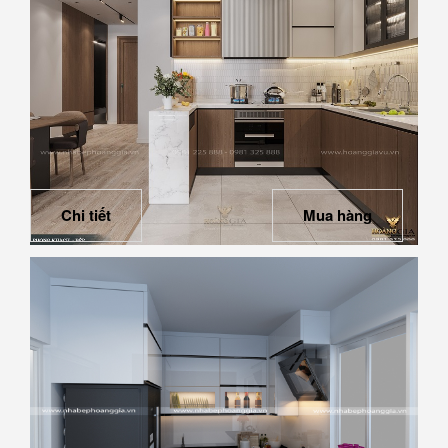
Chi tiết
Mua hàng
Mẫu tủ bếp hiện đại chữ U hoàn hảo cho nhà chung
cư