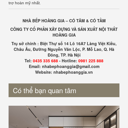
trợ hoàn mỹ nhất.
NHÀ BẾP HOÀNG GIA – CÓ TÂM & CÓ TẦM
CÔNG TY CỔ PHẦN XÂY DỰNG VÀ SẢN XUẤT NỘI THẤT
HOÀNG GIA
Trụ sở chính : Biệt Thự số 14 Lô 16A7 Làng Việt Kiều,
Châu Âu, Đường Nguyễn Văn Lộc, P. Mỗ Lao, Q. Hà
Đông, TP. Hà Nội
Tel:
0435 335 688
- Hotline:
0981 225 888
Email: nhabephoanggia@gmail.com
Website: nhabephoanggia.vn
Có thể bạn quan tâm