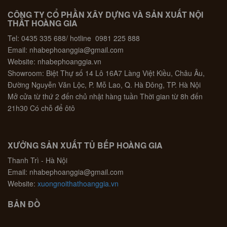
CÔNG TY CỔ PHẦN XÂY DỰNG VÀ SẢN XUẤT NỘI
THẤT HOÀNG GIA
Tel: 0435 335 688/ hotline 0981 225 888
Email: nhabephoanggia@gmail.com
Website: nhabephoanggia.vn
Showroom: Biệt Thự số 14 Lô 16A7 Làng Việt Kiều, Châu Âu,
Đường Nguyễn Văn Lộc, P. Mỗ Lao, Q. Hà Đông, TP. Hà Nội
Mở cửa từ thứ 2 đến chủ nhật hàng tuần Thời gian từ 8h đến
21h30 Có chỗ để ôtô
XƯỞNG SẢN XUẤT TỦ BẾP HOÀNG GIA
Thanh Trì - Hà Nội
Email: nhabephoanggia@gmail.com
Website:
xuongnoithathoanggia.vn
BẢN ĐỒ