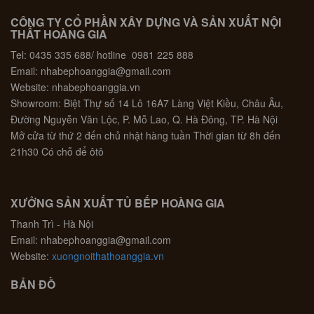
CÔNG TY CỔ PHẦN XÂY DỰNG VÀ SẢN XUẤT NỘI
THẤT HOÀNG GIA
Tel: 0435 335 688/ hotline 0981 225 888
Email: nhabephoanggia@gmail.com
Website: nhabephoanggia.vn
Showroom: Biệt Thự số 14 Lô 16A7 Làng Việt Kiều, Châu Âu,
Đường Nguyễn Văn Lộc, P. Mỗ Lao, Q. Hà Đông, TP. Hà Nội
Mở cửa từ thứ 2 đến chủ nhật hàng tuần Thời gian từ 8h đến
21h30 Có chỗ để ôtô
XƯỞNG SẢN XUẤT TỦ BẾP HOÀNG GIA
Thanh Trì - Hà Nội
Email: nhabephoanggia@gmail.com
Website:
xuongnoithathoanggia.vn
BẢN ĐỒ