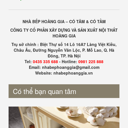
NHÀ BẾP HOÀNG GIA – CÓ TÂM & CÓ TẦM
CÔNG TY CỔ PHẦN XÂY DỰNG VÀ SẢN XUẤT NỘI THẤT
HOÀNG GIA
Trụ sở chính : Biệt Thự số 14 Lô 16A7 Làng Việt Kiều,
Châu Âu, Đường Nguyễn Văn Lộc, P. Mỗ Lao, Q. Hà
Đông, TP. Hà Nội
Tel:
0435 335 688
- Hotline:
0981 225 888
Email: nhabephoanggia@gmail.com
Website: nhabephoanggia.vn
Có thể bạn quan tâm