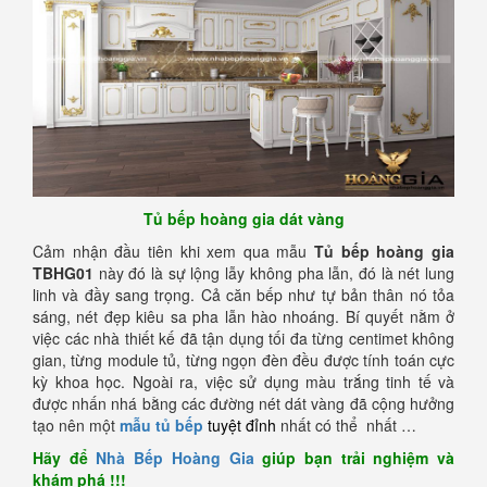
Tủ bếp hoàng gia dát vàng
Cảm nhận đầu tiên khi xem qua mẫu
Tủ bếp hoàng gia
TBHG01
này đó là sự lộng lẫy không pha lẫn, đó là nét lung
linh và đầy sang trọng. Cả căn bếp như tự bản thân nó tỏa
sáng, nét đẹp kiêu sa pha lẫn hào nhoáng. Bí quyết nằm ở
việc các nhà thiết kế đã tận dụng tối đa từng centimet không
gian, từng module tủ, từng ngọn đèn đều được tính toán cực
kỳ khoa học. Ngoài ra, việc sử dụng màu trắng tinh tế và
được nhấn nhá bằng các đường nét dát vàng đã cộng hưởng
tạo nên một
mẫu tủ bếp
tuyệt đỉnh
nhất có thể nhất …
Hãy để
Nhà Bếp Hoàng Gia
giúp bạn trải nghiệm và
khám phá !!!