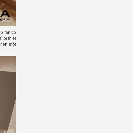
ếp tân cổ
lối thiết
o nên một