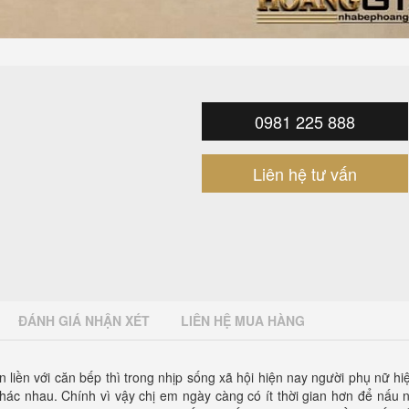
0981 225 888
Liên hệ tư vấn
ĐÁNH GIÁ NHẬN XÉT
LIÊN HỆ MUA HÀNG
 liền với căn bếp thì trong nhịp sống xã hội hiện nay người phụ nữ hi
khác nhau. Chính vì vậy chị em ngày càng có ít thời gian hơn để nấu