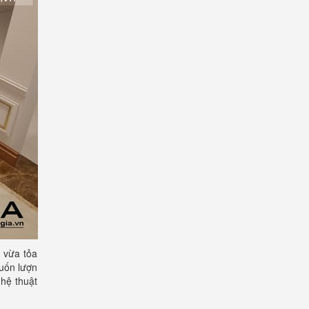
 vừa tỏa
uốn lượn
ghệ thuật