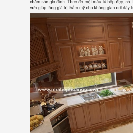
chăm sóc gia đình. Theo đó một mẫu tủ bếp đẹp, có t
vừa giúp tăng giá trị thẩm mỹ cho không gian nơi đây l