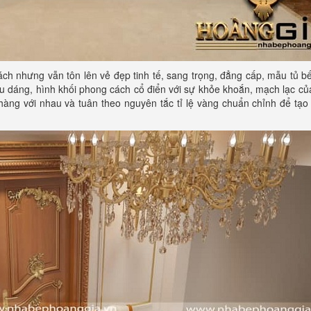
ách nhưng vẫn tôn lên vẻ đẹp tinh tế, sang trọng, đẳng cấp, mẫu tủ b
ểu dáng, hình khối phong cách cổ điển với sự khỏe khoắn, mạch lạc của 
nhàng với nhau và tuân theo nguyên tắc tỉ lệ vàng chuẩn chỉnh để tạ