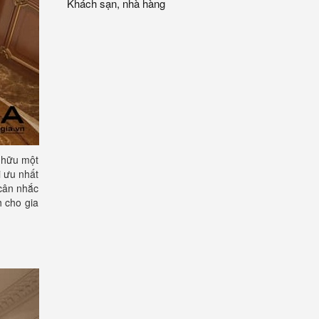
Khách sạn, nhà hàng
 hữu một
i ưu nhất
 cân nhắc
h cho gia