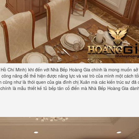
 Hồ Chí Minh) khi đến với Nhà Bếp Hoàng Gia chính là mong muốn sở
công năng để thể hiện được năng lực và vai trò của mình một cách tố
ch cũng như là thói quen của gia đình chị Xuân mà các kiến trúc sư đã
 chính là mẫu thiết kế tủ bếp tân cổ điển mà Nhà Bếp Hoàng Gia dàn