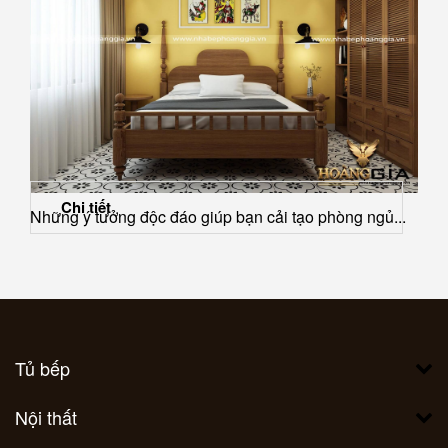
Chi tiết
Những ý tưởng độc đáo giúp bạn cải tạo phòng ngủ...
Tủ bếp
Nội thất