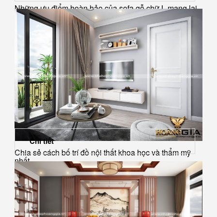
Những ưu điểm hoàn hảo của sofa gỗ chữ L mang lại
cho phòng...
Chi tiết
Chia sẻ cách bố trí đồ nội thất khoa học và thẩm mỹ
nhất