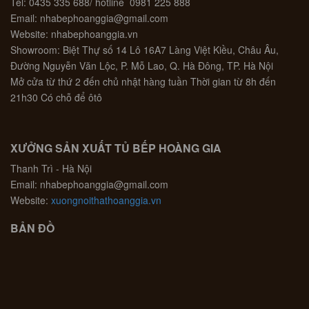
Tel: 0435 335 688/ hotline 0981 225 888
Email: nhabephoanggia@gmail.com
Website: nhabephoanggia.vn
Showroom: Biệt Thự số 14 Lô 16A7 Làng Việt Kiều, Châu Âu,
Đường Nguyễn Văn Lộc, P. Mỗ Lao, Q. Hà Đông, TP. Hà Nội
Mở cửa từ thứ 2 đến chủ nhật hàng tuần Thời gian từ 8h đến
21h30 Có chỗ để ôtô
XƯỞNG SẢN XUẤT TỦ BẾP HOÀNG GIA
Thanh Trì - Hà Nội
Email: nhabephoanggia@gmail.com
Website:
xuongnoithathoanggia.vn
BẢN ĐỒ