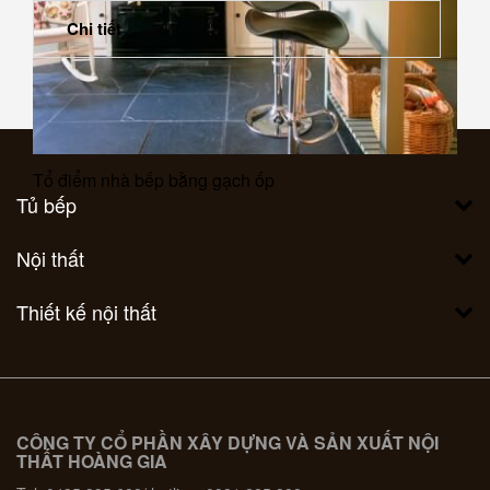
Chi tiết
Tổ điểm nhà bếp bằng gạch ốp
Tủ bếp
Nội thất
Thiết kế nội thất
CÔNG TY CỔ PHẦN XÂY DỰNG VÀ SẢN XUẤT NỘI
THẤT HOÀNG GIA