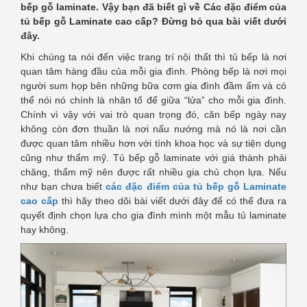
bếp gỗ laminate. Vậy bạn đã biết gì về
Các đặc điểm của
tủ bếp gỗ Laminate cao cấp? Đừng bỏ qua bài viết dưới
đây.
Khi chúng ta nói đến việc trang trí nội thất thì tủ bếp là nơi
quan tâm hàng đầu của mỗi gia đình. Phòng bếp là nơi mọi
người sum họp bên những bữa cơm gia đình đầm ấm và có
thể nói nó chính là nhân tố để giữa “lửa” cho mỗi gia đình.
Chính vì vậy với vai trò quan trọng đó, căn bếp ngày nay
không còn đơn thuần là nơi nấu nướng mà nó là nơi cần
được quan tâm nhiều hơn với tính khoa học và sự tiện dụng
cũng như thẩm mỹ. Tủ bếp gỗ laminate với giá thành phải
chăng, thẩm mỹ nên được rất nhiều gia chủ chọn lựa. Nếu
như bạn chưa biết
các đặc điểm của tủ bếp gỗ Laminate
cao cấp
thì hãy theo dõi bài viết dưới đây để có thể đưa ra
quyết định chọn lựa cho gia đình mình một mẫu tủ laminate
hay không.