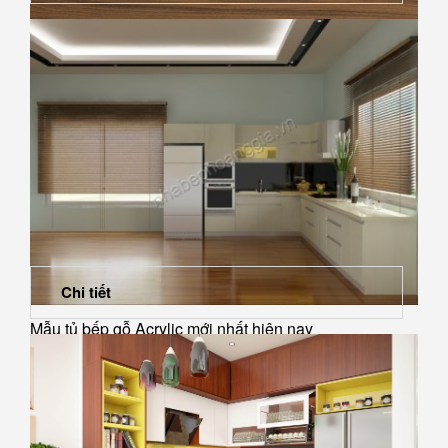
Có nên dùng gỗ óc chó để làm đồ nội...
Chi tiết
Mẫu tủ bếp gỗ Acrylic mới nhất hiện nay