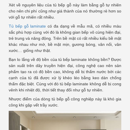
Xét về nguyên liệu của tủ bếp gỗ này làm bằng gỗ tự nhiên
cho nên chi phí cũng như giá thành của nó thường rẻ hơn so
với gỗ tự nhiên rất nhiều.
Tủ bếp gỗ laminate
có đa dạng về mẫu mã, có nhiều màu
sắc phù hợp cùng với đó là không gian bếp vô cùng hiện đại,
trẻ trung và năng động. Trên bề mặt có rất nhiều kiểu bề mặt
khác nhau như mờ, bề mặt mịn, gương bóng, vân nổi, vân
xước… giống như thật.
Bạn lo lắng về độ bền của tủ bếp laminate không bền? Được
sản xuất trên dây truyền hiện đại, công nghệ cao nên sản
phẩm tạo ra có độ bền cao, không dễ bị thấm nước bởi các
cạnh của tủ đã được xử lý khéo léo bằng keo dán chống
thấm đặc biệt. Cùng với đó tủ bếp laminate không dễ bị cong
vênh khi nhiệt độ, thời tiết thay đổi như gỗ tự nhiên.
Nhược điểm của dòng tủ bếp gỗ công nghiệp này là khó gia
công khi gặp vết trầy xước.