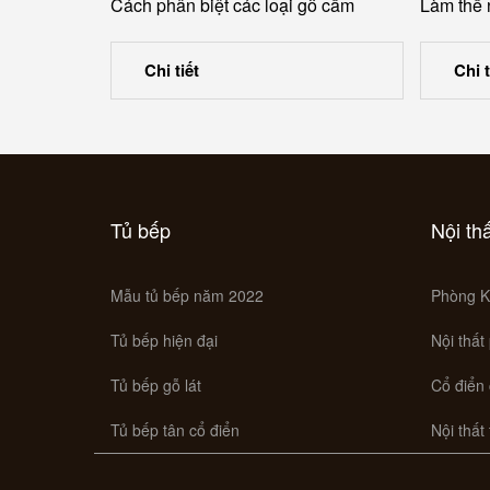
Cách phân biệt các loại gỗ cẩm
Làm thế 
Chi tiết
Chi t
Tủ bếp
Nội th
Mẫu tủ bếp năm 2022
Phòng K
Tủ bếp hiện đại
Nội thất
Tủ bếp gỗ lát
Cổ điển
Tủ bếp tân cổ điển
Nội thất