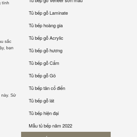
Tủ bếp gỗ Veneer sơn mầu
 tính
Tủ bếp gỗ Laminate
Tủ bếp hoàng gia
Tủ bếp gỗ Acrylic
àu sắc
ậy, bạn
Tủ bếp gỗ hương
Tủ bếp gỗ Cẩm
Tủ bếp gỗ Gõ
Tủ bếp tân cổ điển
 này. Sử
Tủ bếp gỗ lát
Tủ bếp hiện đại
Mẫu tủ bếp năm 2022