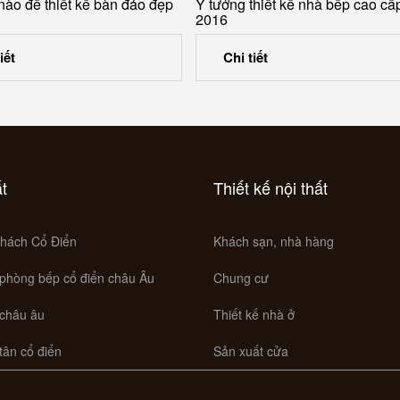
nào để thiết kế bàn đảo đẹp
Ý tưởng thiết kế nhà bếp cao c
2016
iết
Chi tiết
ất
Thiết kế nội thất
hách Cổ Điển
Khách sạn, nhà hàng
 phòng bếp cổ điển châu Âu
Chung cư
 châu âu
Thiết kế nhà ở
 tân cổ điển
Sản xuất cửa