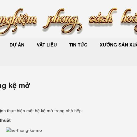
DỰ ÁN
VẬT LIỆU
TIN TỨC
XƯỞNG SẢN XUẤ
ng kệ mở
định thực hiện một hệ kệ mở trong nhà bếp:
thuật