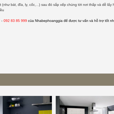
hư bát, đĩa, ly, cốc,...) sau đó sắp xếp chúng tới nơi thấp và dễ lấy
iều
e -
092 83 85 999
của Nhabephoanggia để được tư vấn và hỗ trợ tốt nh