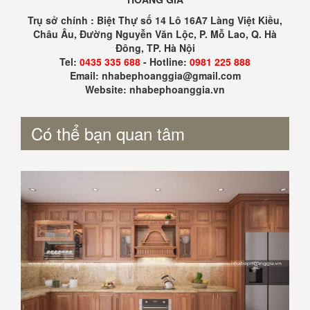
Trụ sở chính : Biệt Thự số 14 Lô 16A7 Làng Việt Kiều,
Châu Âu, Đường Nguyễn Văn Lộc, P. Mỗ Lao, Q. Hà
Đông, TP. Hà Nội
Tel:
0435 335 688
- Hotline:
0981 225 888
Email: nhabephoanggia@gmail.com
Website: nhabephoanggia.vn
Có thể bạn quan tâm