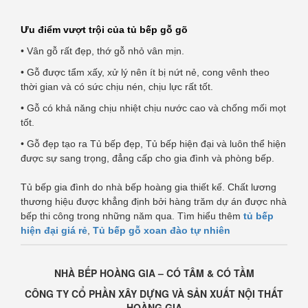
Ưu điểm vượt trội của tủ bếp gỗ gõ
• Vân gỗ rất đẹp, thớ gỗ nhỏ vân mịn.
• Gỗ được tẩm xấy, xử lý nên ít bị nứt nẻ, cong vênh theo
thời gian và có sức chịu nén, chịu lực rất tốt.
• Gỗ có khả năng chịu nhiệt chịu nước cao và chống mối mọt
tốt.
• Gỗ đẹp tạo ra Tủ bếp đẹp, Tủ bếp hiện đại và luôn thể hiện
được sự sang trọng, đẳng cấp cho gia đình và phòng bếp.
Tủ bếp gia đình do nhà bếp hoàng gia thiết kế. Chất lương
thương hiệu được khẳng định bởi hàng trăm dự án được nhà
bếp thi công trong những năm qua. Tìm hiểu thêm
tủ bếp
hiện đại giá rẻ
,
Tủ bếp gỗ xoan đào tự nhiên
NHÀ BẾP HOÀNG GIA – CÓ TÂM & CÓ TẦM
CÔNG TY CỔ PHẦN XÂY DỰNG VÀ SẢN XUẤT NỘI THẤT
HOÀNG GIA