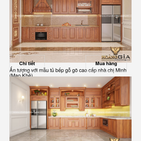
Chi tiết
Mua hàng
Ấn tượng với mẫu tủ bếp gỗ gõ cao cấp nhà chị Minh
(Mạo Khê)