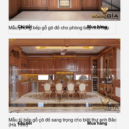
Chi tiết
Mua hàng
Mẫu phòng bếp gỗ gõ đỏ cho phòng bếp nhỏ hẹp
Mẫu tủ bếp gỗ gõ đỏ sang trọng cho biệt thự anh Bảo
Chi tiết
Mua hàng
(Hà Tĩnh)