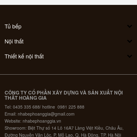
Tủ bếp
Nội thất
Thiết kế nội thất
CÔNG TY CỔ PHẦN XÂY DỰNG VÀ SẢN XUẤT NỘI
THẤT HOÀNG GIA
Tel: 0435 335 688/ hotline 0981 225 888
Email: nhabephoanggia@gmail.com
Website: nhabephoanggia.vn
Showroom: Biệt Thự số 14 Lô 16A7 Làng Việt Kiều, Châu Âu,
Đường Nguyễn Văn Lộc, P. Mỗ Lao, Q. Hà Đông, TP. Hà Nội