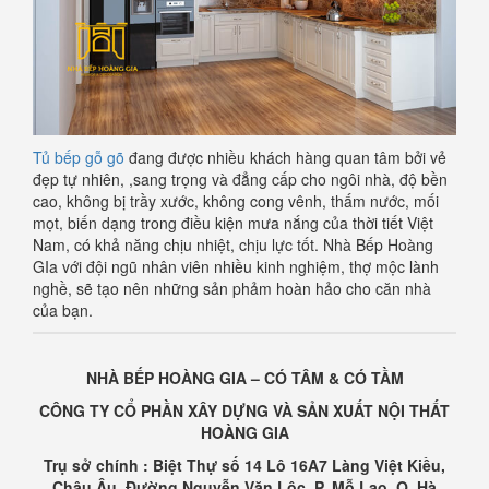
Tủ bếp gỗ gõ
đang được nhiều khách hàng quan tâm bởi vẻ
đẹp tự nhiên, ,sang trọng và đẳng cấp cho ngôi nhà, độ bền
cao, không bị trầy xước, không cong vênh, thấm nước, mối
mọt, biến dạng trong điều kiện mưa nắng của thời tiết Việt
Nam, có khả năng chịu nhiệt, chịu lực tốt. Nhà Bếp Hoàng
GIa với đội ngũ nhân viên nhiều kinh nghiệm, thợ mộc lành
nghề, sẽ tạo nên những sản phảm hoàn hảo cho căn nhà
của bạn.
NHÀ BẾP HOÀNG GIA – CÓ TÂM & CÓ TẦM
CÔNG TY CỔ PHẦN XÂY DỰNG VÀ SẢN XUẤT NỘI THẤT
HOÀNG GIA
Trụ sở chính : Biệt Thự số 14 Lô 16A7 Làng Việt Kiều,
Châu Âu, Đường Nguyễn Văn Lộc, P. Mỗ Lao, Q. Hà