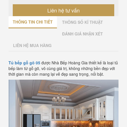
Liên hệ tư vấn
THÔNG TIN CHI TIẾT
THÔNG SỐ KĨ THUẬT
ĐÁNH GIÁ NHẬN XÉT
LIÊN HỆ MUA HÀNG
Tủ bếp gỗ gõ 05
được Nhà Bếp Hoàng Gia thiết kế là loại tủ
bếp làm từ gỗ gõ, vô cùng giá trị, không những bền đẹp với
thời gian mà còn mang lại vẻ đẹp sang trọng, nổi bật.