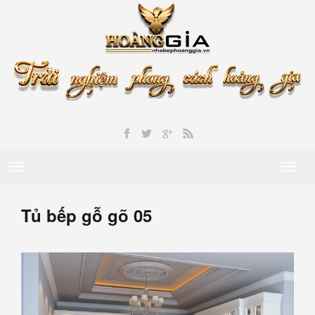
Toggle
Toggl
navigation
naviga
Tủ bếp gỗ gõ 05