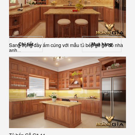
Chi tiết
Mua hàng
Sang trọng đầy ấm cúng với mẫu tủ bếp gỗ gõ đỏ nhà
anh...