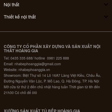
Nội thất
Thiết kế nội thất
CÔNG TY CỔ PHẦN XÂY DỰNG VÀ SẢN XUẤT NỘI
THẤT HOÀNG GIA
Tel: 0435 335 688/ hotline 0981 225 888
Email: nhabephoanggia@gmail.com
Website: nhabephoanggia.vn
Showroom: Biệt Thự số 14 Lô 16A7 Làng Việt Kiều, Châu Âu,
Đường Nguyễn Văn Lộc, P. Mỗ Lao, Q. Hà Đông, TP. Hà Nội
Mở cửa từ thứ 2 đến chủ nhật hàng tuần Thời gian từ 8h đến
21h30 Có chỗ để ôtô
XƯỞNG SẢN XUẤT TỦ BẾP HOÀNG GIA