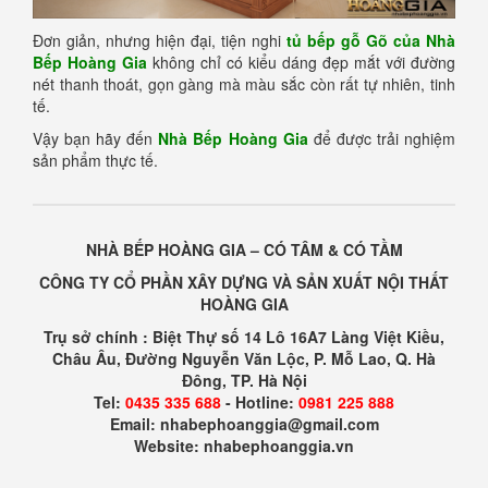
Đơn giản, nhưng hiện đại, tiện nghi
tủ bếp gỗ Gõ của Nhà
Bếp Hoàng Gia
không chỉ có kiểu dáng đẹp mắt với đường
nét thanh thoát, gọn gàng mà màu sắc còn rất tự nhiên, tinh
tế.
Vậy bạn hãy đến
Nhà Bếp Hoàng Gia
để được trải nghiệm
sản phẩm thực tế.
NHÀ BẾP HOÀNG GIA – CÓ TÂM & CÓ TẦM
CÔNG TY CỔ PHẦN XÂY DỰNG VÀ SẢN XUẤT NỘI THẤT
HOÀNG GIA
Trụ sở chính : Biệt Thự số 14 Lô 16A7 Làng Việt Kiều,
Châu Âu, Đường Nguyễn Văn Lộc, P. Mỗ Lao, Q. Hà
Đông, TP. Hà Nội
Tel:
0435 335 688
- Hotline:
0981 225 888
Email: nhabephoanggia@gmail.com
Website: nhabephoanggia.vn