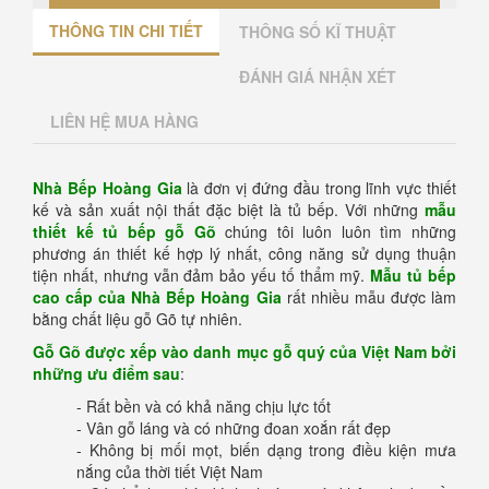
THÔNG TIN CHI TIẾT
THÔNG SỐ KĨ THUẬT
ĐÁNH GIÁ NHẬN XÉT
LIÊN HỆ MUA HÀNG
Nhà Bếp Hoàng Gia
là đơn vị đứng đầu trong lĩnh vực thiết
kế và sản xuất nội thất đặc biệt là tủ bếp. Với những
mẫu
thiết kế
tủ bếp gỗ Gõ
chúng tôi luôn luôn tìm những
phương án thiết kế hợp lý nhất, công năng sử dụng thuận
tiện nhất, nhưng vẫn đảm bảo yếu tố thẩm mỹ.
Mẫu tủ bếp
cao cấp của Nhà Bếp Hoàng Gia
rất nhiều mẫu được làm
bằng chất liệu gỗ Gõ tự nhiên.
Gỗ Gõ được xếp vào danh mục gỗ quý của Việt Nam bởi
những ưu điểm sau
:
- Rất bền và có khả năng chịu lực tốt
- Vân gỗ láng và có những đoan xoắn rất đẹp
- Không bị mối mọt, biến dạng trong điều kiện mưa
nắng của thời tiết Việt Nam