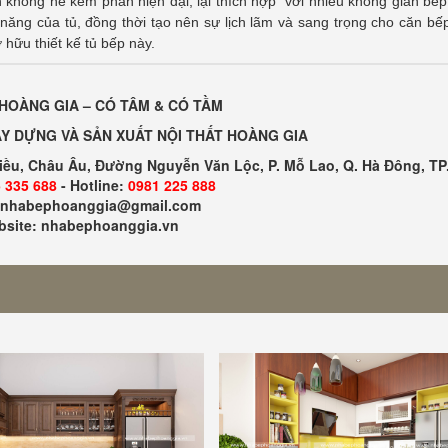
n không hề kém phần hiện đại, lại thích hợp với nhiều không gian bếp,
 năng của tủ, đồng thời tạo nên sự lịch lãm và sang trọng cho căn bế
 hữu thiết kế tủ bếp này.
HOÀNG GIA – CÓ TÂM & CÓ TẦM
Y DỰNG VÀ SẢN XUẤT NỘI THẤT HOÀNG GIA
Kiều, Châu Âu, Đường Nguyễn Văn Lộc, P. Mỗ Lao, Q. Hà Đông, TP
 335 688
- Hotline:
0981 225 888
: nhabephoanggia@gmail.com
site: nhabephoanggia.vn