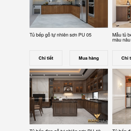
Tủ bếp gỗ tự nhiên sơn PU 05
Mẫu tủ b
màu nâu 
Chi tiết
Mua hàng
Chi t