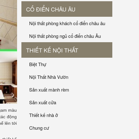
CỔ ĐIỂN CHÂU ÂU
Nội thất phòng khách cổ điển châu âu
Nội thất phòng ngủ cổ điển châu Âu
THIẾT KẾ NỘI THẤT
Biệt Thự
Nội Thất Nhà Vườn
Sản xuất mành rèm
Sản xuất cửa
 gam màu
Thiết kế nhà ở
tác động
ể lên tới
Chung cư