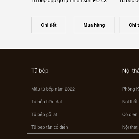
Tủ bếp đẹp gỗ tự nhiên sơn PU 43
Tủ bếp đ
Chi tiết
Mua hàng
Chi t
Tủ bếp
Nội th
Mẫu tủ bếp năm 2022
Phòng K
Tủ bếp hiện đại
Nội thất
Tủ bếp gỗ lát
Cổ điển
Tủ bếp tân cổ điển
Nội thất