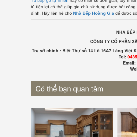
Tủ bếp gỗ tự nhiên
này có thiết kế đơn giản, tuy nhiê
tủ tiện lợi có thể giúp gia chủ sử dụng được hết công
đình. Hãy liên hệ cho
Nhà Bếp Hoàng Gia
để được sở
NHÀ BẾP 
CÔNG TY CỔ PHẦN XÂ
Trụ sở chính : Biệt Thự số 14 Lô 16A7 Làng Việt 
Tel:
0435
Email
Web
Có thể bạn quan tâm