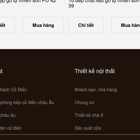
ẹp gỗ tự nhiên sơn PU 42
Tủ bếp chất liệu gỗ tự nhiên sơ
39
iết
Mua hàng
Chi tiết
Mua hàn
ất
Thiết kế nội thất
hách Cổ Điển
Khách sạn, nhà hàng
 phòng bếp cổ điển châu Âu
Chung cư
 châu âu
Thiết kế nhà ở
 tân cổ điển
Sản xuất cửa