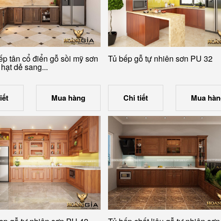
ếp tân cổ điển gỗ sồi mỹ sơn
Tủ bếp gỗ tự nhiên sơn PU 32
hạt dẻ sang...
iết
Mua hàng
Chi tiết
Mua hàn