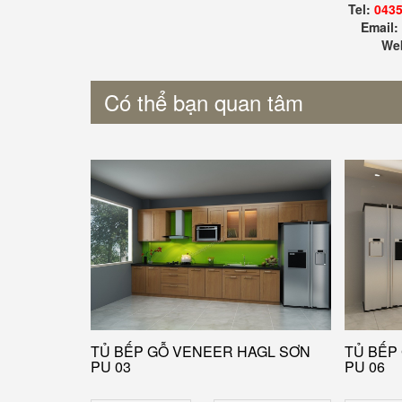
Tel:
0435
Email
Web
Có thể bạn quan tâm
TỦ BẾP GỖ VENEER HAGL SƠN
TỦ BẾP
PU 03
PU 06