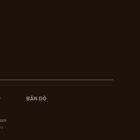
P
BẢN ĐỒ
com
vn