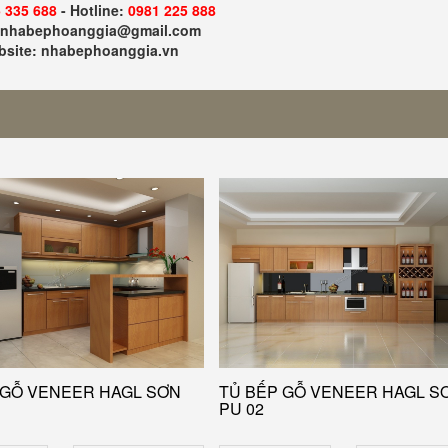
 335 688
- Hotline:
0981 225 888
: nhabephoanggia@gmail.com
site: nhabephoanggia.vn
 GỖ VENEER HAGL SƠN
TỦ BẾP GỖ VENEER HAGL S
PU 02