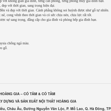
p với không gian gia đình, từng căn phòng, từng phong thủy gia đình bạn.
đẹp với thời gian, sang trọng hiện đại.
Bền và đẹp với thời gian. Cánh phẳng không soi huỳnh được như gỗ tự nhiên.
nẻ, cong vênh theo thời gian và có sức chịu nén, chịu lực rất tốt.
được sự sang trọng, đẳng cấp cho gia đình và phòng bếp gia đình bạn.
aysia chống ngả màu.
eo gỗ.
HOÀNG GIA – CÓ TÂM & CÓ TẦM
Y DỰNG VÀ SẢN XUẤT NỘI THẤT HOÀNG GIA
Kiều, Châu Âu, Đường Nguyễn Văn Lộc, P. Mỗ Lao, Q. Hà Đông, TP