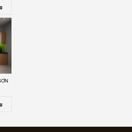
g
SƠN
g