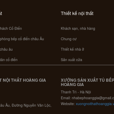
ất
Thiết kế nội thất
hách Cổ Điển
Khách sạn, nhà hàng
 phòng bếp cổ điển châu Âu
Chung cư
 châu âu
Thiết kế nhà ở
 tân cổ điển
Sản xuất cửa
 NỘI THẤT HOÀNG GIA
XƯỞNG SẢN XUẤT TỦ BẾ
HOÀNG GIA
Thanh Trì - Hà Nội
Email: nhabephoanggia@gmail.
Website:
xuongnoithathoanggia.
Châu Âu, Đường Nguyễn Văn Lộc,