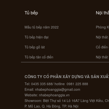
Tủ bếp
Nội th
Mẫu tủ bếp năm 2022
Phòng K
Tủ bếp hiện đại
Nội thất
Tủ bếp gỗ lát
Cổ điển
Tủ bếp tân cổ điển
Nội thất
CÔNG TY CỔ PHẦN XÂY DỰNG VÀ SẢN XUẤT
Tel: 0435 335 688/ hotline 0981 225 888
Email: nhabephoanggia@gmail.com
Website: nhabephoanggia.vn
Showroom: Biệt Thự số 14 Lô 16A7 Làng Việt Kiều, 
P. Mỗ Lao, Q. Hà Đông, TP. Hà Nội