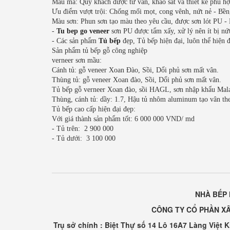
Mẫu mã: Quý khách được tư vấn, khảo sát và thiết kế phù hợ
Ưu điểm vượt trội: Chống mối mọt, cong vênh, nứt nẻ - Bền, 
Màu sơn: Phun sơn tạo màu theo yêu cầu, được sơn lót PU - 
-
Tu bep go veneer
sơn PU được tẩm xấy, xử lý nên ít bị nứt 
- Các sản phẩm
Tủ bếp
đẹp, Tủ bếp hiện đại, luôn thể hiện 
Sản phẩm tủ bếp gỗ công nghiệp
verneer sơn mầu:
Cánh tủ: gỗ veneer Xoan Đào, Sồi, Dổi phủ sơn mất vân.
Thùng tủ: gỗ veneer Xoan đào, Sồi, Dổi phủ sơn mất vân.
Tủ bếp gỗ verneer Xoan đào, sồi HAGL, sơn nhập khẩu Mal
Thùng, cánh tủ: dầy: 1.7, Hậu tủ nhôm aluminum tạo vân th
Tủ bếp cao cấp hiện đại đẹp:
Với giá thành sản phẩm tốt: 6 000 000 VND/ md
- Tủ trên: 2 900 000
- Tủ dưới: 3 100 000
NHÀ BẾP 
CÔNG TY CỔ PHẦN XÂ
Trụ sở chính : Biệt Thự số 14 Lô 16A7 Làng Việt 