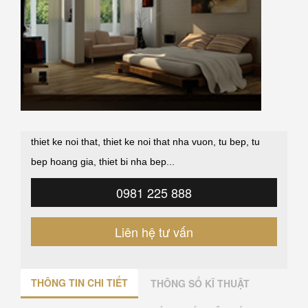
thiet ke noi that
,
thiet ke noi that nha vuon
,
tu bep
,
tu
bep hoang gia
,
thiet bi nha bep
...
0981 225 888
Liên hệ tư vấn
THÔNG TIN CHI TIẾT
THÔNG SỐ KĨ THUẬT