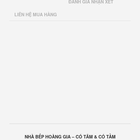
ĐÁNH GIÁ NHẬN XÉT
LIÊN HỆ MUA HÀNG
NHÀ BẾP HOÀNG GIA – CÓ TÂM & CÓ TẦM