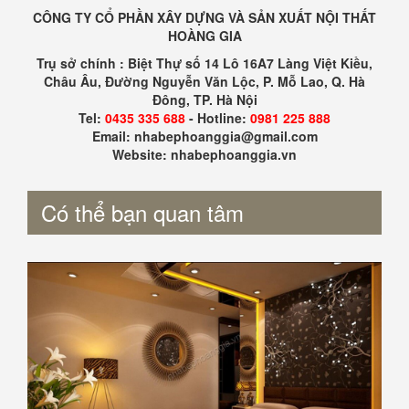
CÔNG TY CỔ PHẦN XÂY DỰNG VÀ SẢN XUẤT NỘI THẤT
HOÀNG GIA
Trụ sở chính : Biệt Thự số 14 Lô 16A7 Làng Việt Kiều,
Châu Âu, Đường Nguyễn Văn Lộc, P. Mỗ Lao, Q. Hà
Đông, TP. Hà Nội
Tel:
0435 335 688
- Hotline:
0981 225 888
Email: nhabephoanggia@gmail.com
Website: nhabephoanggia.vn
Có thể bạn quan tâm