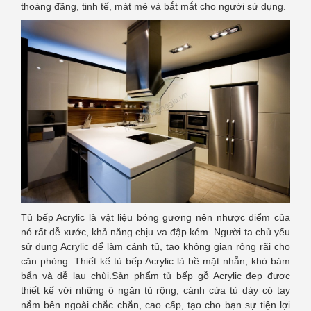
thoáng đãng, tinh tế, mát mẻ và bắt mắt cho người sử dụng.
Tủ bếp Acrylic là vật liệu bóng gương nên nhược điểm của
nó rất dễ xước, khả năng chịu va đập kém. Người ta chủ yếu
sử dụng Acrylic để làm cánh tủ, tạo không gian rộng rãi cho
căn phòng. Thiết kế tủ bếp Acrylic là bề mặt nhẵn, khó bám
bẩn và dễ lau chùi.Sản phẩm tủ bếp gỗ Acrylic đẹp được
thiết kế với những ô ngăn tủ rộng, cánh cửa tủ dày có tay
nắm bên ngoài chắc chắn, cao cấp, tạo cho bạn sự tiện lợi