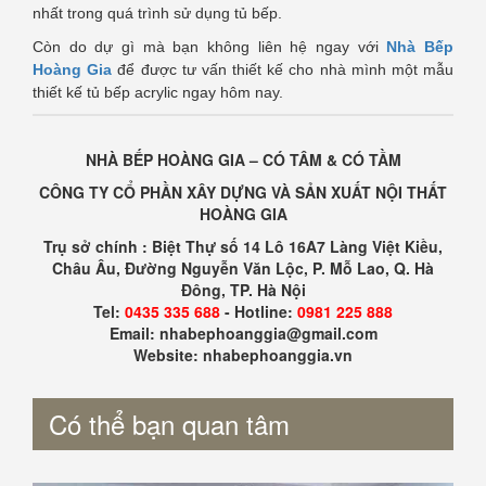
nhất trong quá trình sử dụng tủ bếp.
Còn do dự gì mà bạn không liên hệ ngay với
Nhà Bếp
Hoàng Gia
để được tư vấn thiết kế cho nhà mình một mẫu
thiết kế tủ bếp acrylic ngay hôm nay.
NHÀ BẾP HOÀNG GIA – CÓ TÂM & CÓ TẦM
CÔNG TY CỔ PHẦN XÂY DỰNG VÀ SẢN XUẤT NỘI THẤT
HOÀNG GIA
Trụ sở chính : Biệt Thự số 14 Lô 16A7 Làng Việt Kiều,
Châu Âu, Đường Nguyễn Văn Lộc, P. Mỗ Lao, Q. Hà
Đông, TP. Hà Nội
Tel:
0435 335 688
- Hotline:
0981 225 888
Email: nhabephoanggia@gmail.com
Website: nhabephoanggia.vn
Có thể bạn quan tâm