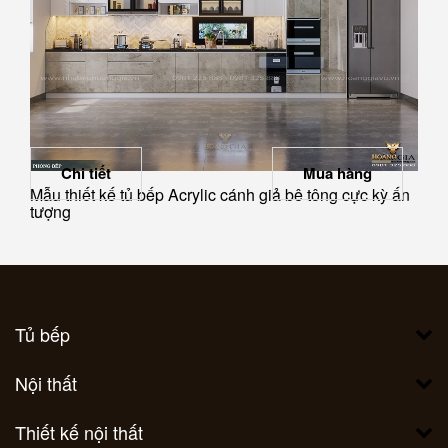
Chi tiết
Mua hàng
Mẫu thiết kế tủ bếp Acrylic cánh giả bê tông cực kỳ ấn
tượng
Tủ bếp
Nội thất
Thiết kế nội thất