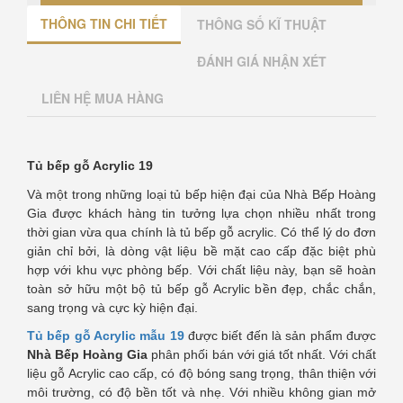
THÔNG TIN CHI TIẾT
THÔNG SỐ KĨ THUẬT
ĐÁNH GIÁ NHẬN XÉT
LIÊN HỆ MUA HÀNG
Tủ bếp gỗ Acrylic 19
Và một trong những loại tủ bếp hiện đại của Nhà Bếp Hoàng
Gia được khách hàng tin tưởng lựa chọn nhiều nhất trong
thời gian vừa qua chính là tủ bếp gỗ acrylic. Có thể lý do đơn
giản chỉ bởi, là dòng vật liệu bề mặt cao cấp đặc biệt phù
hợp với khu vực phòng bếp. Với chất liệu này, bạn sẽ hoàn
toàn sở hữu một bộ tủ bếp gỗ Acrylic bền đẹp, chắc chắn,
sang trọng và cực kỳ hiện đại.
Tủ bếp gỗ Acrylic mẫu 19
được biết đến là sản phẩm được
Nhà Bếp Hoàng Gia
phân phối bán với giá tốt nhất. Với chất
liệu gỗ Acrylic cao cấp, có độ bóng sang trọng, thân thiện với
môi trường, có độ bền tốt và nhẹ. Với nhiều không gian mở