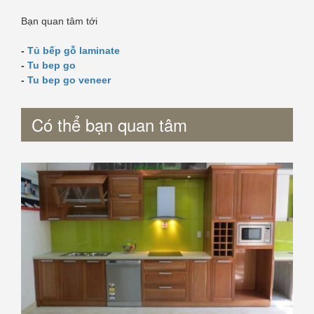
Bạn quan tâm tới
-
Tủ bếp gỗ laminate
-
Tu bep go
-
Tu bep go veneer
Có thể bạn quan tâm