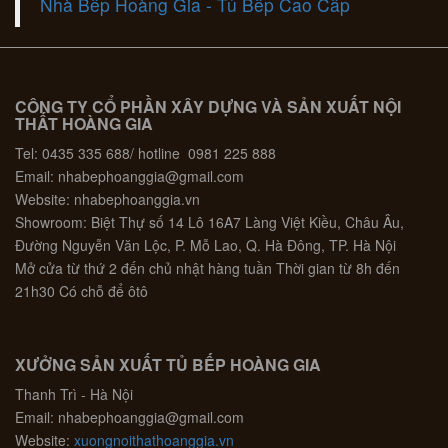
Nhà Bếp Hoàng Gia - Tủ Bếp Cao Cấp
CÔNG TY CỔ PHẦN XÂY DỰNG VÀ SẢN XUẤT NỘI
THẤT HOÀNG GIA
Tel: 0435 335 688/ hotline 0981 225 888
Email: nhabephoanggia@gmail.com
Website: nhabephoanggia.vn
Showroom: Biệt Thự số 14 Lô 16A7 Làng Việt Kiều, Châu Âu,
Đường Nguyễn Văn Lộc, P. Mỗ Lao, Q. Hà Đông, TP. Hà Nội
Mở cửa từ thứ 2 đến chủ nhật hàng tuần Thời gian từ 8h đến
21h30 Có chỗ để ôtô
XƯỞNG SẢN XUẤT TỦ BẾP HOÀNG GIA
Thanh Trì - Hà Nội
Email: nhabephoanggia@gmail.com
Website:
xuongnoithathoanggia.vn