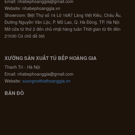
Email: nhabephoanggia@gmail.com
Website: nhabephoanggia.vn
Showroom: Biệt Thự số 14 Lô 16A7 Làng Việt Kiều, Châu Âu,
Đường Nguyễn Văn Lộc, P. Mỗ Lao, Q. Hà Đông, TP. Hà Nội
Mở cửa từ thứ 2 đến chủ nhật hàng tuần Thời gian từ 8h đến
21h30 Có chỗ để ôtô
XƯỞNG SẢN XUẤT TỦ BẾP HOÀNG GIA
Thanh Trì - Hà Nội
Email: nhabephoanggia@gmail.com
Website:
xuongnoithathoanggia.vn
BẢN ĐỒ