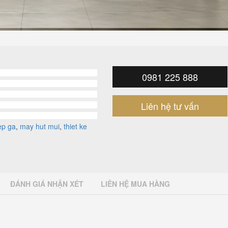
0981 225 888
Liên hệ tư vấn
ep ga
,
may hut mui
,
thiet ke
ĐÁNH GIÁ NHẬN XÉT
LIÊN HỆ MUA HÀNG