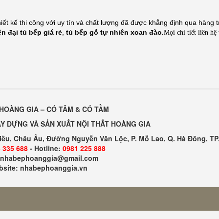
t kế thi công với uy tín và chất lượng đã được khẳng định qua hàng 
ện đại
tủ bếp giá rẻ
,
tủ bếp gỗ tự nhiên xoan đào
.
Mọi chi tiết liên hệ
HOÀNG GIA – CÓ TÂM & CÓ TẦM
Y DỰNG VÀ SẢN XUẤT NỘI THẤT HOÀNG GIA
Kiều, Châu Âu, Đường Nguyễn Văn Lộc, P. Mỗ Lao, Q. Hà Đông, TP
 335 688
- Hotline:
0981 225 888
: nhabephoanggia@gmail.com
site: nhabephoanggia.vn