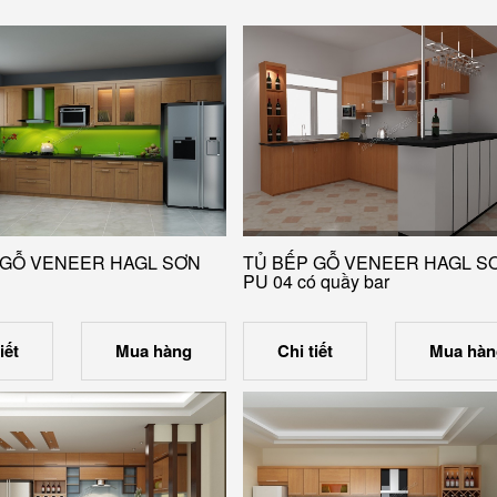
 GỖ VENEER HAGL SƠN
TỦ BẾP GỖ VENEER HAGL S
PU 04 có quầy bar
iết
Mua hàng
Chi tiết
Mua hàn