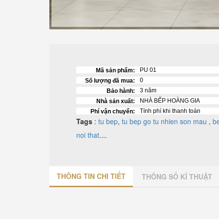
PU 01
Mã sản phẩm:
0
Số lượng đã mua:
3 năm
Bảo hành:
NHÀ BẾP HOÀNG GIA
Nhà sản xuất:
Tính phí khi thanh toán
Phí vận chuyển:
Tags
:
tu bep
,
tu bep
go tu nhien son mau
,
b
noi that
....
THÔNG TIN CHI TIẾT
THÔNG SỐ KĨ THUẬT