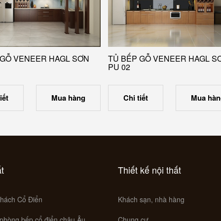
 GỖ VENEER HAGL SƠN
TỦ BẾP GỖ VENEER HAGL S
PU 02
iết
Mua hàng
Chi tiết
Mua hàn
ất
Thiết kế nội thất
hách Cổ Điển
Khách sạn, nhà hàng
 phòng bếp cổ điển châu Âu
Chung cư