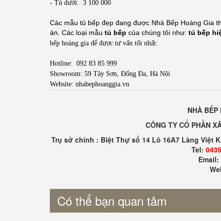
- Tủ dưới: 3 100 000
Các mẫu
tủ bếp đẹp
đang được Nhà Bếp Hoàng Gia thiế
án. Các loại mẫu
tủ bếp
của chúng tôi như:
tủ bếp hi
bếp hoàng gia để được tư vấn tốt nhất:
Hotline: 092 83 85 999
Showroom: 59 Tây Sơn, Đống Đa, Hà Nội
Website: nhabephoanggia.vn
NHÀ BẾP 
CÔNG TY CỔ PHẦN XÂ
Trụ sở chính : Biệt Thự số 14 Lô 16A7 Làng Việt 
Tel:
0435
Email
Web
Có thể bạn quan tâm