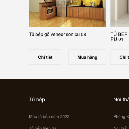
Tủ bếp gỗ veneer son pu 08
TỦ BẾP
PU 01
Chi tiết
Mua hàng
Chi t
Tủ bếp
Nội th
Mẫu tủ bếp năm 2022
Phòng K
Tủ bếp hiện đại
Nội thất