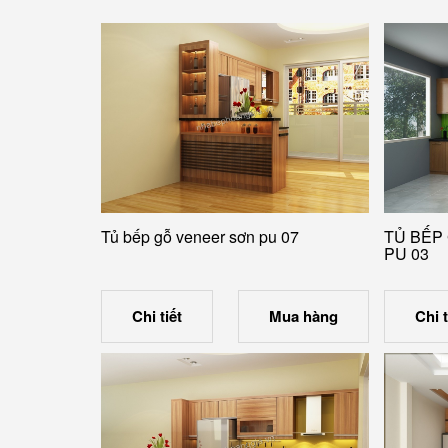
Tủ bếp gỗ veneer sơn pu 07
TỦ BẾP
PU 03
Chi tiết
Mua hàng
Chi t