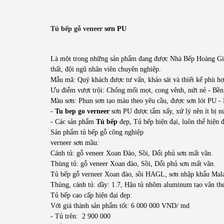
Tủ bếp gỗ veneer
sơn PU
Là một trong những sản phẩm đang được Nhà Bếp Hoàng Gia ph
thất, đội ngũ nhân viên chuyên nghiệp.
Mẫu mã: Quý khách được tư vấn, khảo sát và thiết kế phù hợ
Ưu điểm vượt trội: Chống mối mọt, cong vênh, nứt nẻ - Bền, 
Màu sơn: Phun sơn tạo màu theo yêu cầu, được sơn lót PU - 
-
Tu bep go verneer
sơn PU được tẩm xấy, xử lý nên ít bị nứt
- Các sản phẩm
Tủ bếp
đẹp, Tủ bếp hiện đại, luôn thể hiện 
Sản phẩm tủ bếp gỗ công nghiệp
verneer sơn mầu:
Cánh tủ: gỗ veneer Xoan Đào, Sồi, Dổi phủ sơn mất vân.
Thùng tủ: gỗ veneer Xoan đào, Sồi, Dổi phủ sơn mất vân.
Tủ bếp gỗ verneer Xoan đào, sồi HAGL, sơn nhập khẩu Mal
Thùng, cánh tủ: dầy: 1.7, Hậu tủ nhôm aluminum tạo vân th
Tủ bếp cao cấp hiện đại đẹp:
Với giá thành sản phẩm tốt: 6 000 000 VND/ md
- Tủ trên: 2 900 000