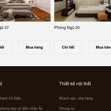
gủ 37
Phòng Ngủ 20
iết
Mua hàng
Chi tiết
Mua hàn
ất
Thiết kế nội thất
hách Cổ Điển
Khách sạn, nhà hàng
 phòng bếp cổ điển châu Âu
Chung cư