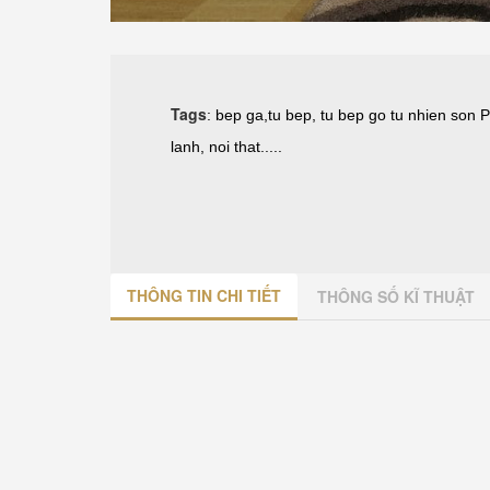
Tags
:
bep ga
,
tu bep
,
tu bep go tu nhien son 
lanh
,
noi that
.....
THÔNG TIN CHI TIẾT
THÔNG SỐ KĨ THUẬT