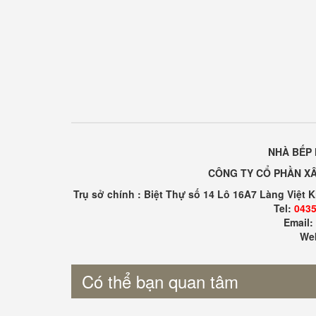
NHÀ BẾP 
CÔNG TY CỔ PHẦN XÂ
Trụ sở chính : Biệt Thự số 14 Lô 16A7 Làng Việt 
Tel:
0435
Email
Web
Có thể bạn quan tâm