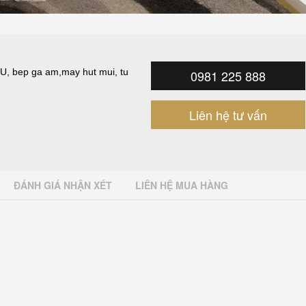
PU
,
bep ga am
,
may hut mui
,
tu
0981 225 888
Liên hệ tư vấn
ĐÁNH GIÁ NHẬN XÉT
LIÊN HỆ MUA HÀNG