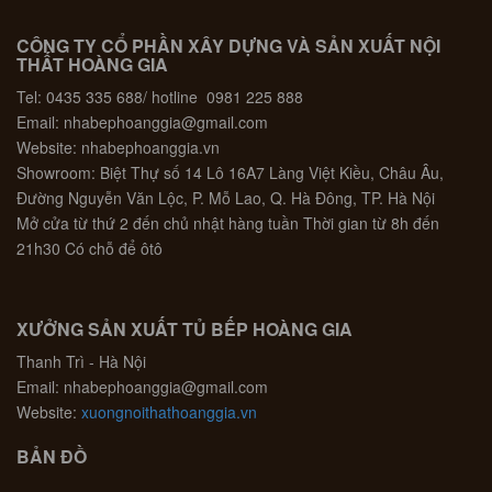
CÔNG TY CỔ PHẦN XÂY DỰNG VÀ SẢN XUẤT NỘI
THẤT HOÀNG GIA
Tel: 0435 335 688/ hotline 0981 225 888
Email: nhabephoanggia@gmail.com
Website: nhabephoanggia.vn
Showroom: Biệt Thự số 14 Lô 16A7 Làng Việt Kiều, Châu Âu,
Đường Nguyễn Văn Lộc, P. Mỗ Lao, Q. Hà Đông, TP. Hà Nội
Mở cửa từ thứ 2 đến chủ nhật hàng tuần Thời gian từ 8h đến
21h30 Có chỗ để ôtô
XƯỞNG SẢN XUẤT TỦ BẾP HOÀNG GIA
Thanh Trì - Hà Nội
Email: nhabephoanggia@gmail.com
Website:
xuongnoithathoanggia.vn
BẢN ĐỒ