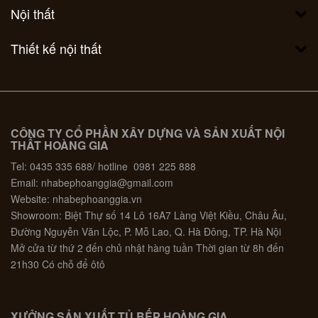
Nội thất
Thiết kế nội thất
CÔNG TY CỔ PHẦN XÂY DỰNG VÀ SẢN XUẤT NỘI
THẤT HOÀNG GIA
Tel: 0435 335 688/ hotline 0981 225 888
Email: nhabephoanggia@gmail.com
Website: nhabephoanggia.vn
Showroom: Biệt Thự số 14 Lô 16A7 Làng Việt Kiều, Châu Âu,
Đường Nguyễn Văn Lộc, P. Mỗ Lao, Q. Hà Đông, TP. Hà Nội
Mở cửa từ thứ 2 đến chủ nhật hàng tuần Thời gian từ 8h đến
21h30 Có chỗ để ôtô
XƯỞNG SẢN XUẤT TỦ BẾP HOÀNG GIA