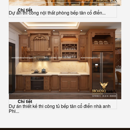
Chi tiết
Dự án thi công nội thất phòng bếp tân cổ điển...
Chi tiết
Dự án thiết kế thi công tủ bếp tân cổ điển nhà anh
Phi...