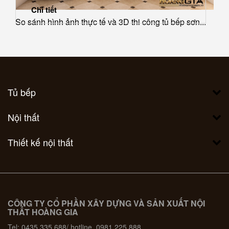
Chi tiết
So sánh hình ảnh thực tế và 3D thi công tủ bếp sơn...
Tủ bếp
Nội thất
Thiết kế nội thất
CÔNG TY CỔ PHẦN XÂY DỰNG VÀ SẢN XUẤT NỘI
THẤT HOÀNG GIA
Tel: 0435 335 688/ hotline 0981 225 888