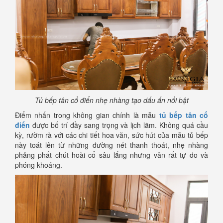
Tủ bếp tân cổ điển nhẹ nhàng tạo dấu ấn nổi bật
Điểm nhấn trong không gian chính là mẫu
tủ bếp tân cổ
điển
được bố trí đầy sang trọng và lịch lãm. Không quá cầu
kỳ, rườm rà với các chi tiết hoa văn, sức hút của mẫu tủ bếp
này toát lên từ những đường nét thanh thoát, nhẹ nhàng
phảng phất chút hoài cổ sâu lắng nhưng vẫn rất tự do và
phóng khoáng.