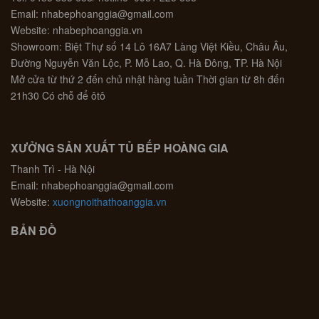
Email: nhabephoanggia@gmail.com
Website: nhabephoanggia.vn
Showroom: Biệt Thự số 14 Lô 16A7 Làng Việt Kiều, Châu Âu,
Đường Nguyễn Văn Lộc, P. Mỗ Lao, Q. Hà Đông, TP. Hà Nội
Mở cửa từ thứ 2 đến chủ nhật hàng tuần Thời gian từ 8h đến
21h30 Có chỗ để ôtô
XƯỞNG SẢN XUẤT TỦ BẾP HOÀNG GIA
Thanh Trì - Hà Nội
Email: nhabephoanggia@gmail.com
Website:
xuongnoithathoanggia.vn
BẢN ĐỒ