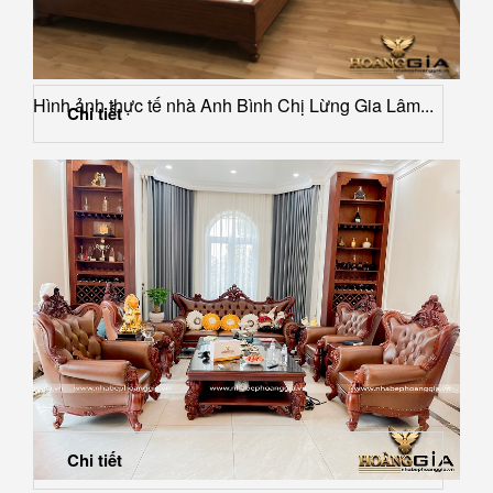
Hình ảnh thực tế nhà Anh Bình Chị Lừng Gia Lâm...
Chi tiết
Chi tiết