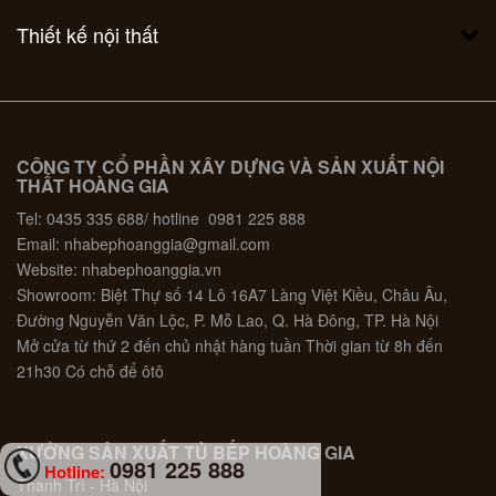
Thiết kế nội thất
CÔNG TY CỔ PHẦN XÂY DỰNG VÀ SẢN XUẤT NỘI
THẤT HOÀNG GIA
Tel: 0435 335 688/ hotline 0981 225 888
Email: nhabephoanggia@gmail.com
Website: nhabephoanggia.vn
Showroom: Biệt Thự số 14 Lô 16A7 Làng Việt Kiều, Châu Âu,
Đường Nguyễn Văn Lộc, P. Mỗ Lao, Q. Hà Đông, TP. Hà Nội
Mở cửa từ thứ 2 đến chủ nhật hàng tuần Thời gian từ 8h đến
21h30 Có chỗ để ôtô
XƯỞNG SẢN XUẤT TỦ BẾP HOÀNG GIA
0981 225 888
Hotline:
Thanh Trì - Hà Nội