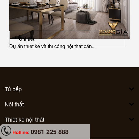
Chi tiết
Dự án thiết kế và thi công nội thất căn...
Tủ bếp
Nội thất
Thiết kế nội thất
0981 225 888
Hotline: